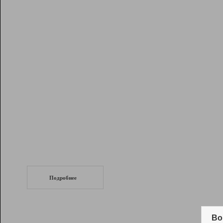
Рейтинг
Инструменты
Разработчикам
Партнерская
программа
Помощь
СеоТраф
Запустите
продвижение сайта
c LinkPad.
Подробнее
Вывод и удержание в ТОП10 выдачи
поисковых систем
Во