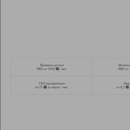
Премиум доступ
Монито
⃏
PRO от 1950
/ мес.
PRO от
СЕО продвижение
Бир
⃏
⃏
от 25
за запрос / мес.
от 0,2