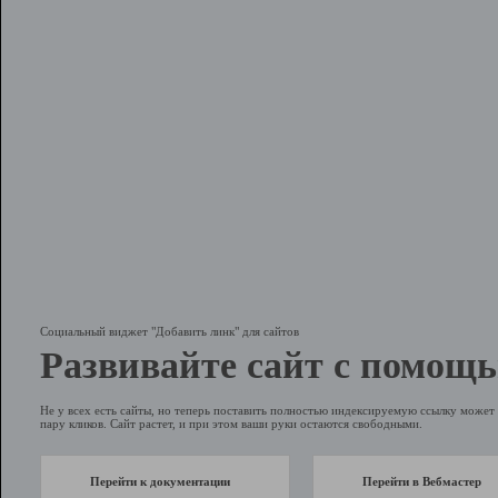
Социальный виджет "Добавить линк" для сайтов
Развивайте сайт с помощь
Не у всех есть сайты, но теперь поставить полностью индексируемую ссылку может 
пару кликов. Сайт растет, и при этом ваши руки остаются свободными.
Перейти к документации
Перейти в Вебмастер