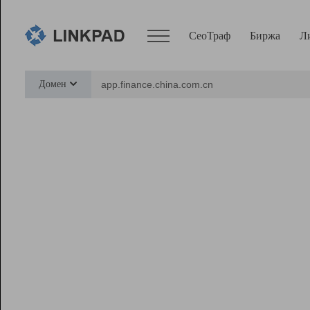
СеоТраф
Биржа
Л
Сервисы
Домен
СеоТраф
Монитор
Биржа
Pro
Линк+
Ресурсы
Вебмастер