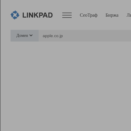
СеоТраф
Биржа
Л
Сервисы
Домен
СеоТраф
Монитор
Биржа
Pro
Линк+
Ресурсы
Вебмастер