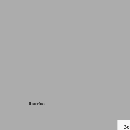
Рейтинг
Инструменты
Разработчикам
Партнерская
программа
Помощь
СеоТраф
Запустите
продвижение сайта
c LinkPad.
Подробнее
Вывод и удержание в ТОП10 выдачи
поисковых систем
Во