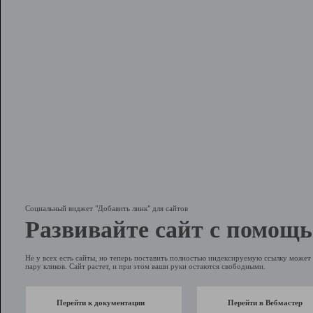
Социальный виджет "Добавить линк" для сайтов
Развивайте сайт с помощь
Не у всех есть сайты, но теперь поставить полностью индексируемую ссылку может 
пару кликов. Сайт растет, и при этом ваши руки остаются свободными.
Перейти к документации
Перейти в Вебмастер