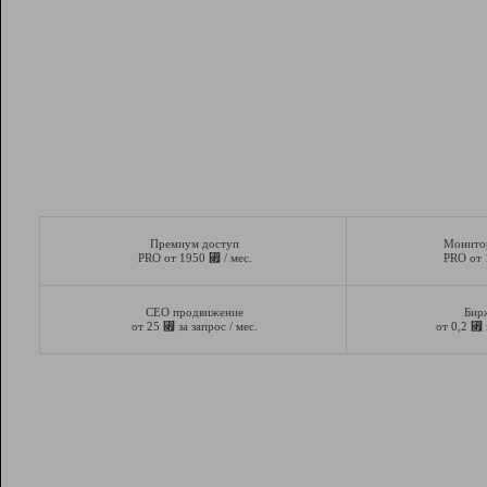
Премиум доступ
Монито
⃏
PRO от 1950
/ мес.
PRO от
СЕО продвижение
Бир
⃏
⃏
от 25
за запрос / мес.
от 0,2