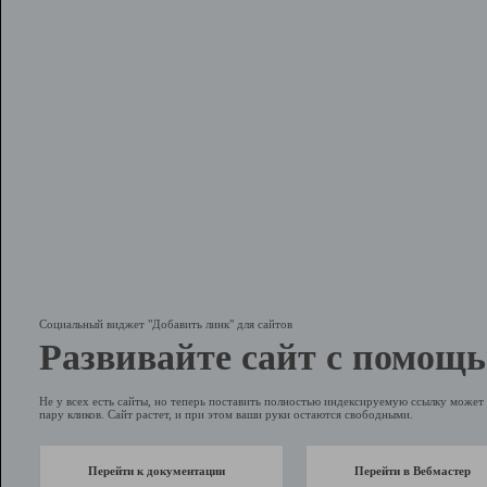
Социальный виджет "Добавить линк" для сайтов
Развивайте сайт с помощь
Не у всех есть сайты, но теперь поставить полностью индексируемую ссылку может 
пару кликов. Сайт растет, и при этом ваши руки остаются свободными.
Перейти к документации
Перейти в Вебмастер