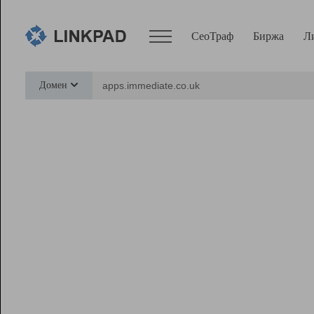
СеоТраф
Биржа
Л
Сервисы
Домен
СеоТраф
Монитор
Биржа
Pro
Линк+
Ресурсы
Вебмастер