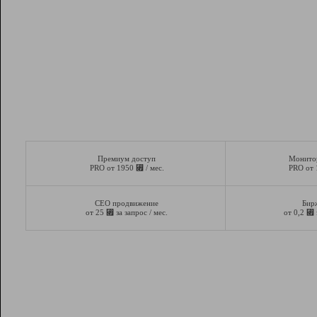
Премиум доступ
Монито
⃏
PRO от 1950
/ мес.
PRO от
СЕО продвижение
Бир
⃏
⃏
от 25
за запрос / мес.
от 0,2