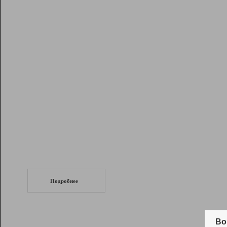
Рейтинг
Инструменты
Разработчикам
Партнерская
программа
Помощь
СеоТраф
Запустите
продвижение сайта
c LinkPad.
Подробнее
Вывод и удержание в ТОП10 выдачи
поисковых систем
Во