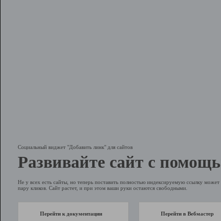
Социальный виджет "Добавить линк" для сайтов
Развивайте сайт с помощь
Не у всех есть сайты, но теперь поставить полностью индексируемую ссылку может 
пару кликов. Сайт растет, и при этом ваши руки остаются свободными.
Перейти к документации
Перейти в Вебмастер