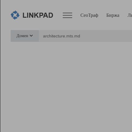
СеоТраф
Биржа
Л
Сервисы
Домен
СеоТраф
Монитор
Биржа
Pro
Линк+
Ресурсы
Вебмастер