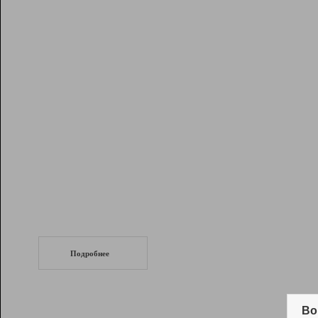
Рейтинг
Инструменты
Разработчикам
Партнерская
программа
Помощь
СеоТраф
Запустите
продвижение сайта
c LinkPad.
Подробнее
Вывод и удержание в ТОП10 выдачи
поисковых систем
Во