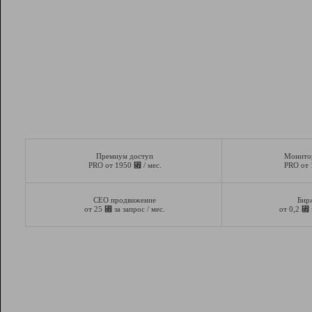
Премиум доступ
Монито
⃏
PRO от 1950
/ мес.
PRO от
СЕО продвижение
Бир
⃏
⃏
от 25
за запрос / мес.
от 0,2