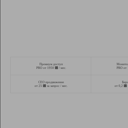
Премиум доступ
Монито
⃏
PRO от 1950
/ мес.
PRO от
СЕО продвижение
Бир
⃏
⃏
от 25
за запрос / мес.
от 0,2