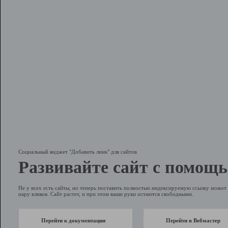
Социальный виджет "Добавить линк" для сайтов
Развивайте сайт с помощь
Не у всех есть сайты, но теперь поставить полностью индексируемую ссылку может 
пару кликов. Сайт растет, и при этом ваши руки остаются свободными.
Перейти к документации
Перейти в Вебмастер