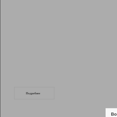
Рейтинг
Инструменты
Разработчикам
Партнерская
программа
Помощь
СеоТраф
Запустите
продвижение сайта
c LinkPad.
Подробнее
Вывод и удержание в ТОП10 выдачи
поисковых систем
Во