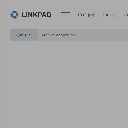
СеоТраф
Биржа
Л
Сервисы
Домен
СеоТраф
Монитор
Биржа
Pro
Линк+
Ресурсы
Вебмастер