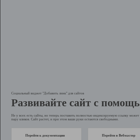
Социальный виджет "Добавить линк" для сайтов
Развивайте сайт с помощь
Не у всех есть сайты, но теперь поставить полностью индексируемую ссылку может 
пару кликов. Сайт растет, и при этом ваши руки остаются свободными.
Перейти к документации
Перейти в Вебмастер