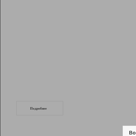
Рейтинг
Инструменты
Разработчикам
Партнерская
программа
Помощь
СеоТраф
Запустите
продвижение сайта
c LinkPad.
Подробнее
Вывод и удержание в ТОП10 выдачи
поисковых систем
Во