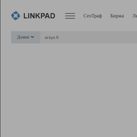
СеоТраф
Биржа
Л
Сервисы
Домен
СеоТраф
Монитор
Биржа
Pro
Линк+
Ресурсы
Вебмастер