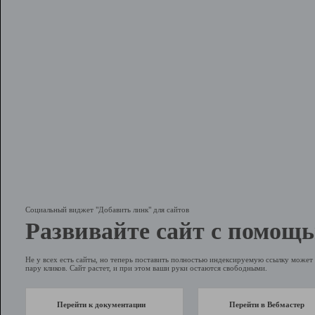
Социальный виджет "Добавить линк" для сайтов
Развивайте сайт с помощь
Не у всех есть сайты, но теперь поставить полностью индексируемую ссылку может 
пару кликов. Сайт растет, и при этом ваши руки остаются свободными.
Перейти к документации
Перейти в Вебмастер