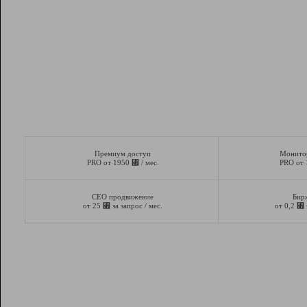
Премиум доступ
Монито
⃏
PRO от 1950
/ мес.
PRO от
СЕО продвижение
Бир
⃏
⃏
от 25
за запрос / мес.
от 0,2