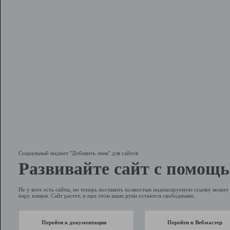
Социальный виджет "Добавить линк" для сайтов
Развивайте сайт с помощь
Не у всех есть сайты, но теперь поставить полностью индексируемую ссылку может 
пару кликов. Сайт растет, и при этом ваши руки остаются свободными.
Перейти к документации
Перейти в Вебмастер