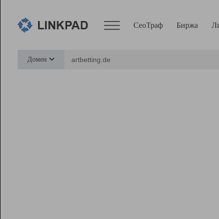
СеоТраф
Биржа
Л
Сервисы
Домен
СеоТраф
Монитор
Биржа
Pro
Линк+
Ресурсы
Вебмастер