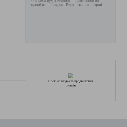
** ссылка будет бесплатно размещена на
одной из площадок в Бирже ссылок Linkpad
Прогноз бюджета продвижения
онлайн