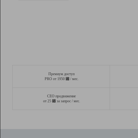
Рейтинг
Вывод и удержание в ТОП10 выдачи
поисковых систем
Инструменты
Разработчикам
Партнерская
программа
Помощь
Премиум доступ
⃏
PRO от 1950
/ мес.
СЕО продвижение
⃏
от 25
за запрос / мес.