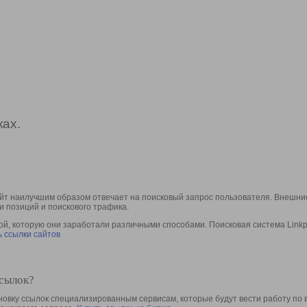
ах.
йт наилучшим образом отвечает на поисковый запрос пользователя. Внешние
и позиций и поискового трафика.
, которую они заработали различными способами. Поисковая система Linkpa
 ссылки сайтов
ссылок?
овку ссылок специализированным сервисам, которые будут вести работу по 