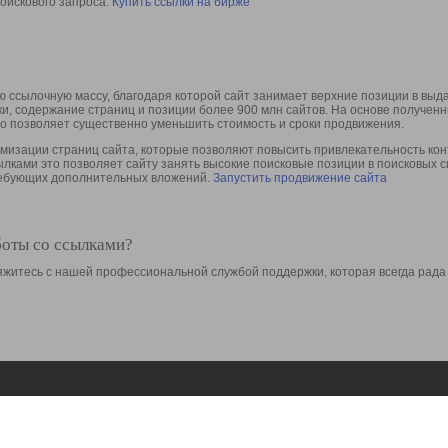
оискового запроса.
Купить ссылки на бирже
 ссылочную массу, благодаря которой сайт занимает верхние позиции в выд
ки, содержание страниц и позиции более 900 млн сайтов. На основе получе
то позволяет существенно уменьшить стоимость и сроки продвижения.
изации страниц сайта, которые позволяют повысить привлекательность конт
сылками это позволяет сайту занять высокие поисковые позиции в поисковых 
требующих дополнительных вложений.
Запустить продвижение сайта
боты со ссылками?
свяжитесь с нашей профессиональной службой поддержки, которая всегда рада
Ресурсы