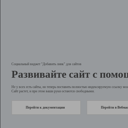
Социальный виджет "Добавить линк" для сайтов
Развивайте сайт с помо
Не у всех есть сайты, но теперь поставить полностью индексируемую ссылку мо
Сайт растет, и при этом ваши руки остаются свободными.
Перейти к документации
Перейти в Вебма