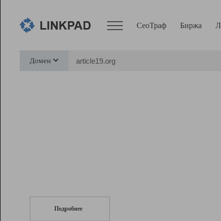
СеоТраф
Биржа
Л
Сервисы
Домен
СеоТраф
Монитор
Биржа
Pro
Линк+
СеоТраф
Запустите
продвижение сайта
c LinkPad.
Ресурсы
Вебмастер
Подробнее