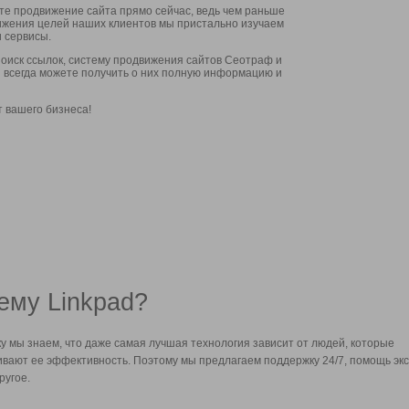
ите продвижение сайта прямо сейчас, ведь чем раньше
стижения целей наших клиентов мы пристально изучаем
 сервисы.
оиск ссылок, систему продвижения сайтов Сеотраф и
вы всегда можете получить о них полную информацию и
т вашего бизнеса!
ему Linkpad?
у мы знаем, что даже самая лучшая технология зависит от людей, которые
вают ее эффективность. Поэтому мы предлагаем поддержку 24/7, помощь экс
ругое.