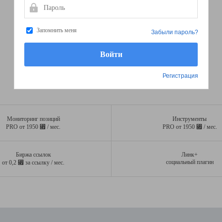
Пароль
Запомнить меня
Забыли пароль?
Регистрация
Мониторинг позиций
Инструменты
⃏
⃏
PRO от 1950
/ мес.
PRO от 1950
/ мес.
Биржа ссылок
Линк+
⃏
социальный плагин
от 0,2
за ссылку / мес.