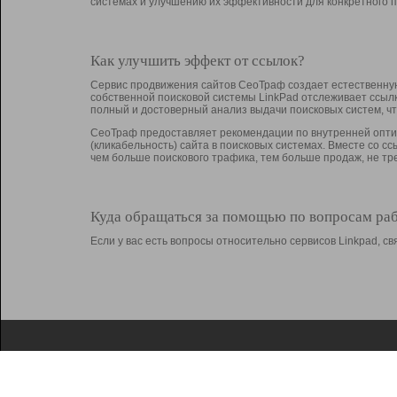
системах и улучшению их эффективности для конкретного п
Как улучшить эффект от ссылок?
Сервис продвижения сайтов СеоТраф создает естественную
собственной поисковой системы LinkPad отслеживает ссыл
полный и достоверный анализ выдачи поисковых систем, ч
СеоТраф предоставляет рекомендации по внутренней оптим
(кликабельность) сайта в поисковых системах. Вместе со с
чем больше поискового трафика, тем больше продаж, не 
Куда обращаться за помощью по вопросам ра
Если у вас есть вопросы относительно сервисов Linkpad, 
О Linkpad
Поддержка