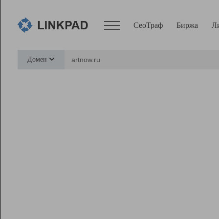
СеоТраф
Биржа
Л
Сервисы
Домен
СеоТраф
Монитор
Биржа
Pro
Линк+
Ресурсы
Вебмастер