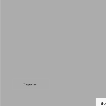
Рейтинг
Инструменты
Разработчикам
Партнерская
программа
Помощь
СеоТраф
Запустите
продвижение сайта
c LinkPad.
Подробнее
Вывод и удержание в ТОП10 выдачи
поисковых систем
Во