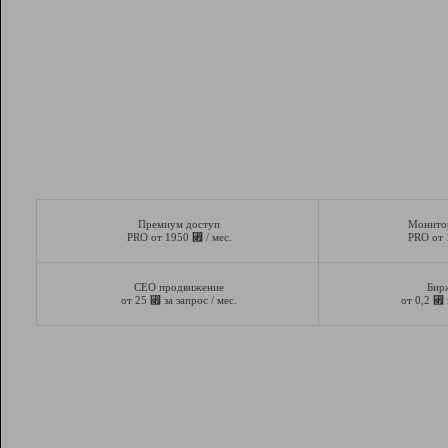
Премиум доступ
Монито
⃏
PRO от 1950
/ мес.
PRO от
СЕО продвижение
Бир
⃏
⃏
от 25
за запрос / мес.
от 0,2