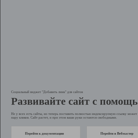
Социальный виджет "Добавить линк" для сайтов
Развивайте сайт с помощь
Не у всех есть сайты, но теперь поставить полностью индексируемую ссылку может 
пару кликов. Сайт растет, и при этом ваши руки остаются свободными.
Перейти к документации
Перейти в Вебмастер