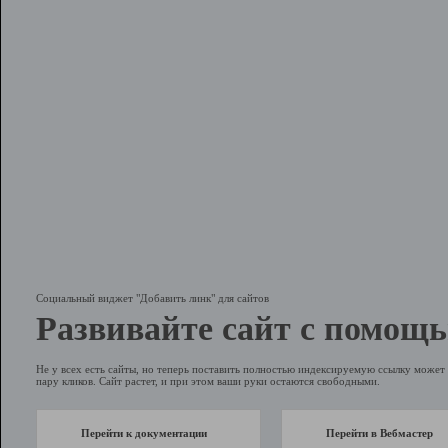
Социальный виджет "Добавить линк" для сайтов
Развивайте сайт с помощь
Не у всех есть сайты, но теперь поставить полностью индексируемую ссылку может 
пару кликов. Сайт растет, и при этом ваши руки остаются свободными.
Перейти к документации
Перейти в Вебмастер