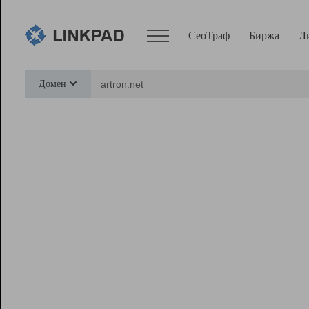
СеоТраф
Биржа
Л
Сервисы
Домен
СеоТраф
Монитор
Биржа
Pro
Линк+
Ресурсы
Вебмастер