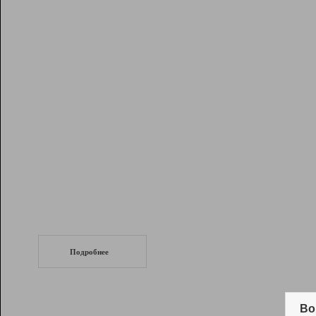
Рейтинг
Инструменты
Разработчикам
Партнерская
программа
Помощь
СеоТраф
Запустите
продвижение сайта
c LinkPad.
Подробнее
Вывод и удержание в ТОП10 выдачи
поисковых систем
Во