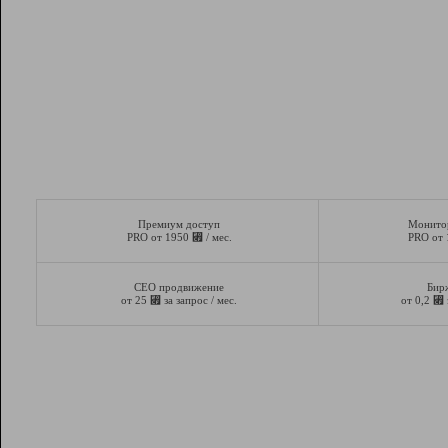
Премиум доступ
Монито
⃏
PRO от 1950
/ мес.
PRO от
СЕО продвижение
Бир
⃏
⃏
от 25
за запрос / мес.
от 0,2