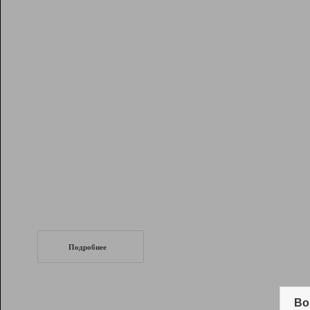
Рейтинг
Инструменты
Разработчикам
Партнерская
программа
Помощь
СеоТраф
Запустите
продвижение сайта
c LinkPad.
Подробнее
Вывод и удержание в ТОП10 выдачи
поисковых систем
Во