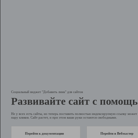
Социальный виджет "Добавить линк" для сайтов
Развивайте сайт с помощь
Не у всех есть сайты, но теперь поставить полностью индексируемую ссылку может 
пару кликов. Сайт растет, и при этом ваши руки остаются свободными.
Перейти к документации
Перейти в Вебмастер