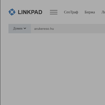
СеоТраф
Биржа
Л
Сервисы
Домен
СеоТраф
Монитор
Биржа
Pro
Линк+
Ресурсы
Вебмастер