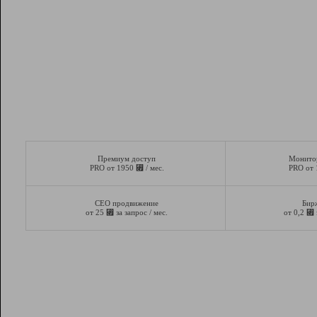
Премиум доступ
Монито
⃏
PRO от 1950
/ мес.
PRO от
СЕО продвижение
Бир
⃏
⃏
от 25
за запрос / мес.
от 0,2