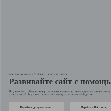
Социальный виджет "Добавить линк" для сайтов
Развивайте сайт с помощь
Не у всех есть сайты, но теперь поставить полностью индексируемую ссылку может 
пару кликов. Сайт растет, и при этом ваши руки остаются свободными.
Перейти к документации
Перейти в Вебмастер