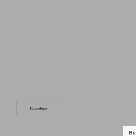
Рейтинг
Инструменты
Разработчикам
Партнерская
программа
Помощь
СеоТраф
Запустите
продвижение сайта
c LinkPad.
Подробнее
Вывод и удержание в ТОП10 выдачи
поисковых систем
Во