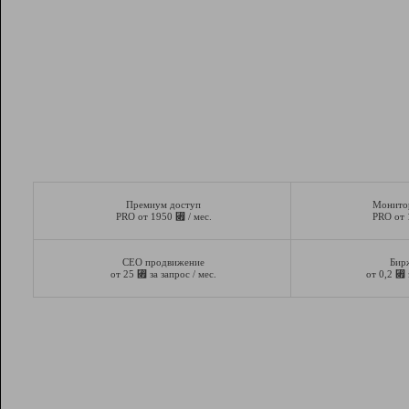
Премиум доступ
Монито
⃏
PRO от 1950
/ мес.
PRO от
СЕО продвижение
Бир
⃏
⃏
от 25
за запрос / мес.
от 0,2