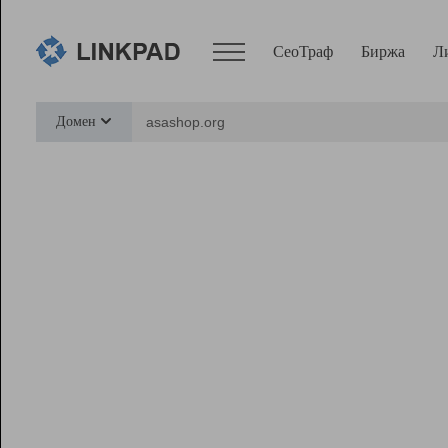
СеоТраф
Биржа
Л
Сервисы
Домен
СеоТраф
Монитор
Биржа
Pro
Линк+
Ресурсы
Вебмастер