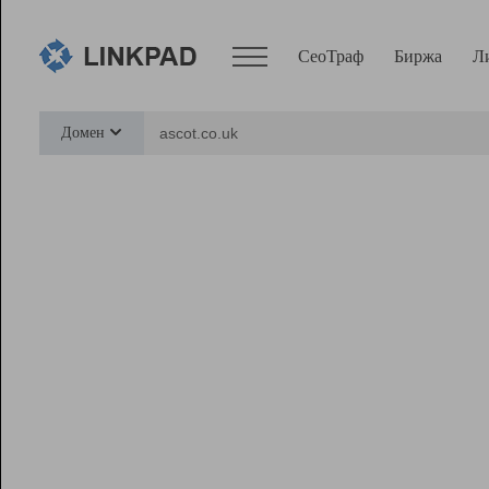
СеоТраф
Биржа
Л
Сервисы
Домен
СеоТраф
Монитор
Биржа
Pro
Линк+
Ресурсы
Вебмастер