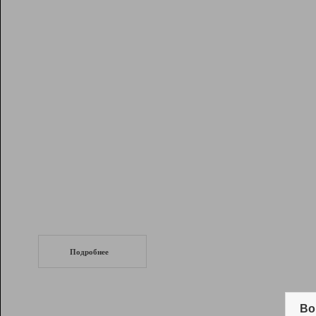
Рейтинг
Инструменты
Разработчикам
Партнерская
программа
Помощь
СеоТраф
Запустите
продвижение сайта
c LinkPad.
Подробнее
Вывод и удержание в ТОП10 выдачи
поисковых систем
Во