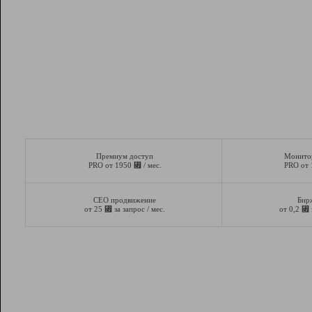
Премиум доступ
Монито
⃏
PRO от 1950
/ мес.
PRO от
СЕО продвижение
Бир
⃏
⃏
от 25
за запрос / мес.
от 0,2