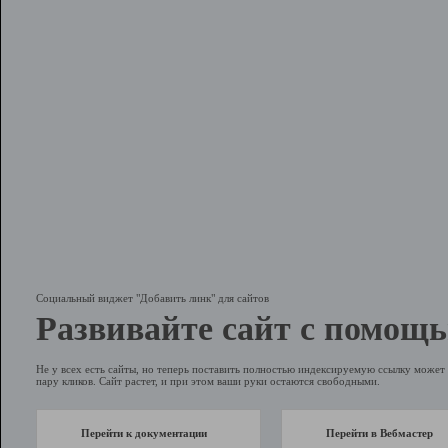
Социальный виджет "Добавить линк" для сайтов
Развивайте сайт с помощь
Не у всех есть сайты, но теперь поставить полностью индексируемую ссылку может 
пару кликов. Сайт растет, и при этом ваши руки остаются свободными.
Перейти к документации
Перейти в Вебмастер