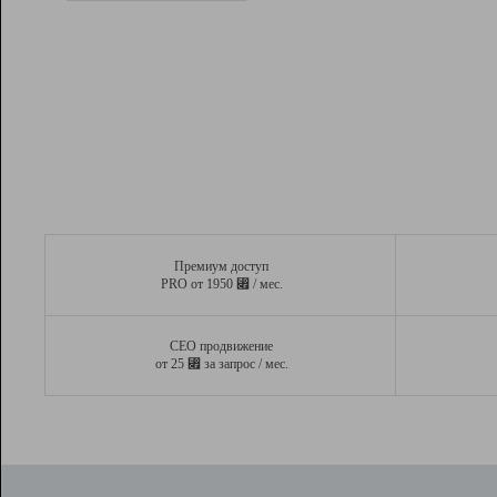
Рейтинг
Вывод и удержание в ТОП10 выдачи
поисковых систем
Инструменты
Разработчикам
Партнерская
программа
Помощь
Премиум доступ
⃏
PRO от 1950
/ мес.
СЕО продвижение
⃏
от 25
за запрос / мес.