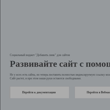
Социальный виджет "Добавить линк" для сайтов
Развивайте сайт с помо
Не у всех есть сайты, но теперь поставить полностью индексируемую ссылку мо
Сайт растет, и при этом ваши руки остаются свободными.
Перейти к документации
Перейти в Вебма