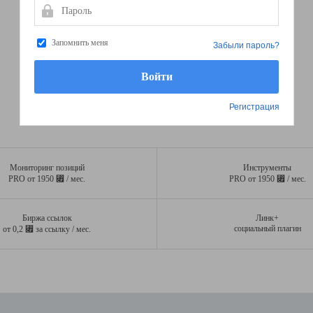
Пароль
Запомнить меня
Забыли пароль?
Регистрация
Мониторинг позиций
Инструменты
⃏
⃏
PRO от 1950
/ мес.
PRO от 1950
/ мес.
Биржа ссылок
Линк+
⃏
социальный плагин
от 0,2
за ссылку / мес.