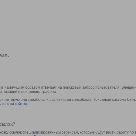
ах.
йт наилучшим образом отвечает на поисковый запрос пользователя. Внешние
и позиций и поискового трафика.
, которую они заработали различными способами. Поисковая система Linkpa
 ссылки сайтов
ссылок?
овку ссылок специализированным сервисам, которые будут вести работу по 