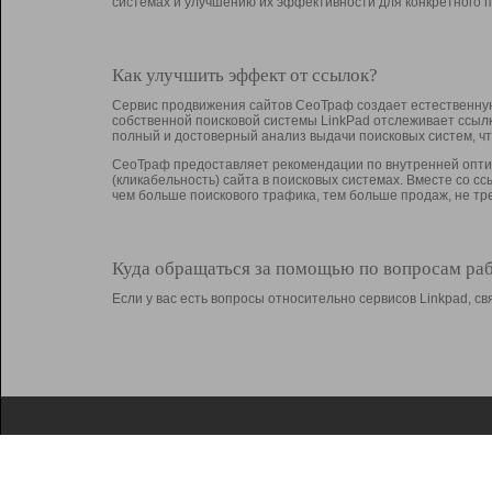
системах и улучшению их эффективности для конкретного п
Как улучшить эффект от ссылок?
Сервис продвижения сайтов СеоТраф создает естественную
собственной поисковой системы LinkPad отслеживает ссыл
полный и достоверный анализ выдачи поисковых систем, ч
СеоТраф предоставляет рекомендации по внутренней оптим
(кликабельность) сайта в поисковых системах. Вместе со с
чем больше поискового трафика, тем больше продаж, не 
Куда обращаться за помощью по вопросам ра
Если у вас есть вопросы относительно сервисов Linkpad, 
О Linkpad
Поддержка