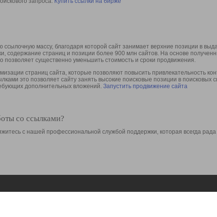
оискового запроса.
Купить ссылки на бирже
 ссылочную массу, благодаря которой сайт занимает верхние позиции в выд
ки, содержание страниц и позиции более 900 млн сайтов. На основе получе
то позволяет существенно уменьшить стоимость и сроки продвижения.
изации страниц сайта, которые позволяют повысить привлекательность конт
сылками это позволяет сайту занять высокие поисковые позиции в поисковых 
требующих дополнительных вложений.
Запустить продвижение сайта
боты со ссылками?
свяжитесь с нашей профессиональной службой поддержки, которая всегда рада
Ресурсы