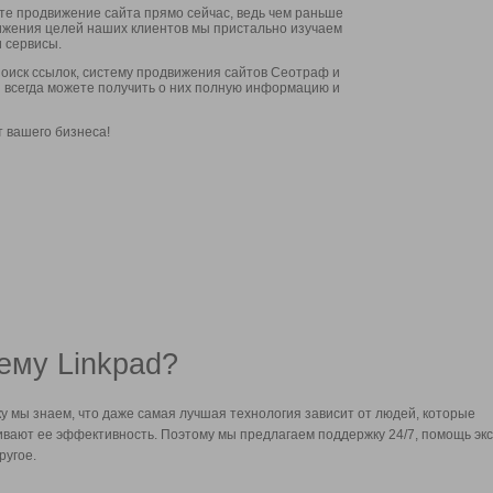
ите продвижение сайта прямо сейчас, ведь чем раньше
стижения целей наших клиентов мы пристально изучаем
 сервисы.
оиск ссылок, систему продвижения сайтов Сеотраф и
вы всегда можете получить о них полную информацию и
т вашего бизнеса!
ему Linkpad?
у мы знаем, что даже самая лучшая технология зависит от людей, которые
вают ее эффективность. Поэтому мы предлагаем поддержку 24/7, помощь экс
ругое.