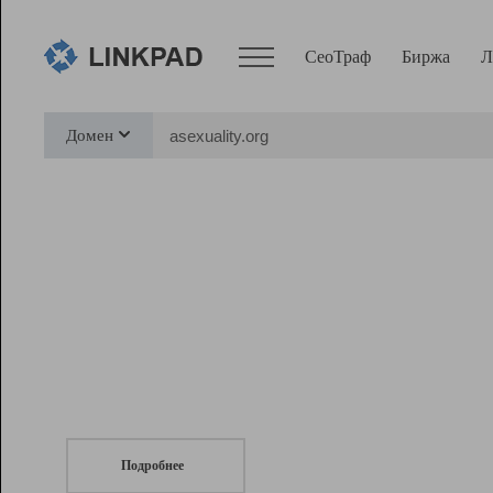
СеоТраф
Биржа
Л
Сервисы
Домен
СеоТраф
Монитор
Биржа
Pro
Линк+
СеоТраф
Запустите
продвижение сайта
c LinkPad.
Ресурсы
Вебмастер
Подробнее