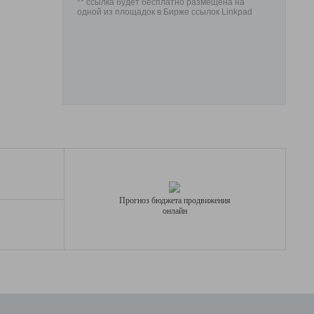
** ссылка будет бесплатно размещена на
одной из площадок в Бирже ссылок Linkpad
Прогноз бюджета продвижения
онлайн