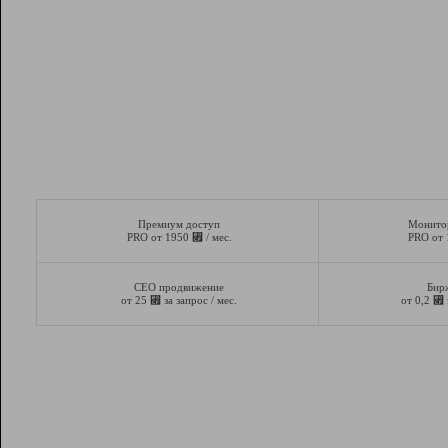
Премиум доступ
Монито
⃏
PRO от 1950
/ мес.
PRO от
СЕО продвижение
Бир
⃏
⃏
от 25
за запрос / мес.
от 0,2