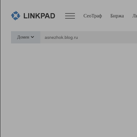
СеоТраф
Биржа
Л
Сервисы
Домен
СеоТраф
Монитор
Биржа
Pro
Линк+
Ресурсы
Вебмастер