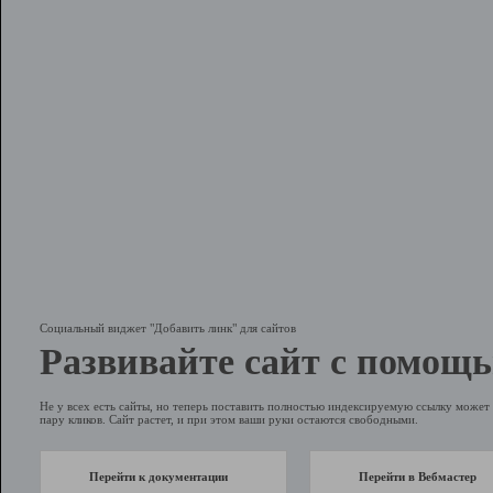
Социальный виджет "Добавить линк" для сайтов
Развивайте сайт с помощь
Не у всех есть сайты, но теперь поставить полностью индексируемую ссылку может 
пару кликов. Сайт растет, и при этом ваши руки остаются свободными.
Перейти к документации
Перейти в Вебмастер