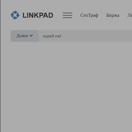
СеоТраф
Биржа
Л
Сервисы
Домен
СеоТраф
Монитор
Биржа
Pro
Линк+
Ресурсы
Вебмастер