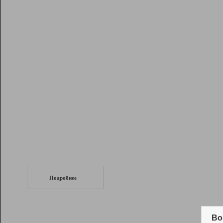
Рейтинг
Инструменты
Разработчикам
Партнерская
программа
Помощь
СеоТраф
Запустите
продвижение сайта
c LinkPad.
Подробнее
Вывод и удержание в ТОП10 выдачи
поисковых систем
Во