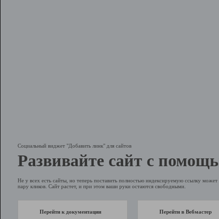
Социальный виджет "Добавить линк" для сайтов
Развивайте сайт с помощь
Не у всех есть сайты, но теперь поставить полностью индексируемую ссылку может 
пару кликов. Сайт растет, и при этом ваши руки остаются свободными.
Перейти к документации
Перейти в Вебмастер