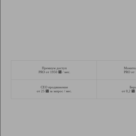
Премиум доступ
Монито
⃏
PRO от 1950
/ мес.
PRO от
СЕО продвижение
Бир
⃏
⃏
от 25
за запрос / мес.
от 0,2