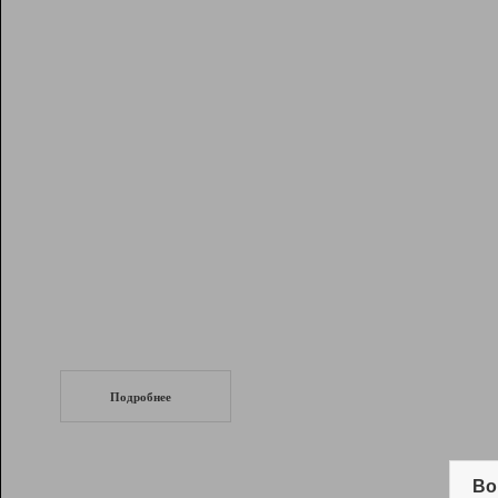
Рейтинг
Инструменты
Разработчикам
Партнерская
программа
Помощь
СеоТраф
Запустите
продвижение сайта
c LinkPad.
Подробнее
Вывод и удержание в ТОП10 выдачи
поисковых систем
Во