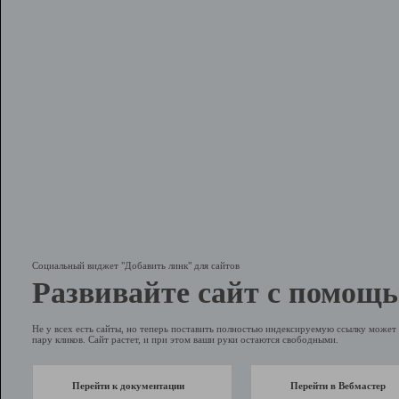
Социальный виджет "Добавить линк" для сайтов
Развивайте сайт с помощь
Не у всех есть сайты, но теперь поставить полностью индексируемую ссылку может 
пару кликов. Сайт растет, и при этом ваши руки остаются свободными.
Перейти к документации
Перейти в Вебмастер