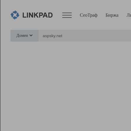
СеоТраф
Биржа
Л
Сервисы
Домен
СеоТраф
Монитор
Биржа
Pro
Линк+
Ресурсы
Вебмастер