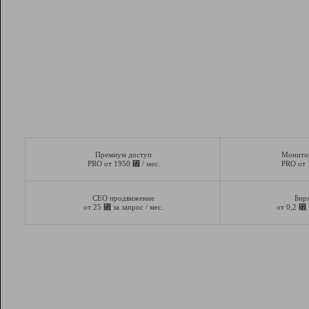
Премиум доступ
Монито
⃏
PRO от 1950
/ мес.
PRO от
СЕО продвижение
Бир
⃏
⃏
от 25
за запрос / мес.
от 0,2