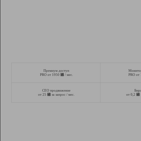
Премиум доступ
Монито
⃏
PRO от 1950
/ мес.
PRO от
СЕО продвижение
Бир
⃏
⃏
от 25
за запрос / мес.
от 0,2