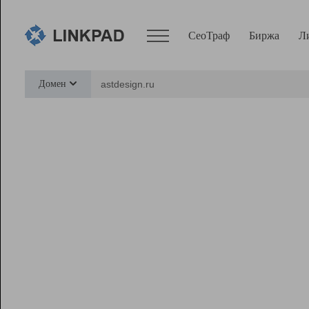
СеоТраф
Биржа
Л
Сервисы
Домен
СеоТраф
Монитор
Биржа
Pro
Линк+
Ресурсы
Вебмастер