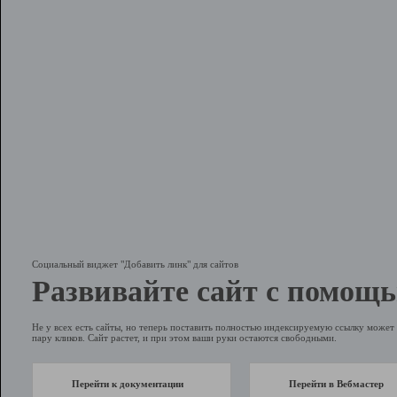
Социальный виджет "Добавить линк" для сайтов
Развивайте сайт с помощь
Не у всех есть сайты, но теперь поставить полностью индексируемую ссылку может 
пару кликов. Сайт растет, и при этом ваши руки остаются свободными.
Перейти к документации
Перейти в Вебмастер