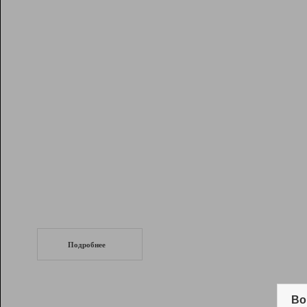
Рейтинг
Инструменты
Разработчикам
Партнерская
программа
Помощь
СеоТраф
Запустите
продвижение сайта
c LinkPad.
Подробнее
Вывод и удержание в ТОП10 выдачи
поисковых систем
Во