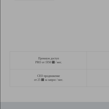
Рейтинг
Вывод и удержание в ТОП10 выдачи
поисковых систем
Инструменты
Разработчикам
Партнерская
программа
Помощь
Премиум доступ
⃏
PRO от 1950
/ мес.
СЕО продвижение
⃏
от 25
за запрос / мес.