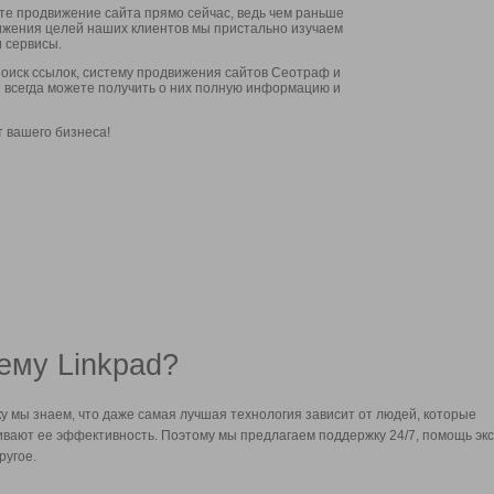
ите продвижение сайта прямо сейчас, ведь чем раньше
стижения целей наших клиентов мы пристально изучаем
 сервисы.
оиск ссылок, систему продвижения сайтов Сеотраф и
вы всегда можете получить о них полную информацию и
т вашего бизнеса!
ему Linkpad?
у мы знаем, что даже самая лучшая технология зависит от людей, которые
вают ее эффективность. Поэтому мы предлагаем поддержку 24/7, помощь экс
ругое.