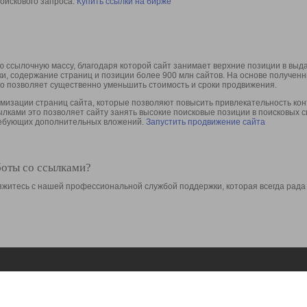
оискового запроса.
Купить ссылки на бирже
 ссылочную массу, благодаря которой сайт занимает верхние позиции в выд
ки, содержание страниц и позиции более 900 млн сайтов. На основе получе
то позволяет существенно уменьшить стоимость и сроки продвижения.
изации страниц сайта, которые позволяют повысить привлекательность конт
сылками это позволяет сайту занять высокие поисковые позиции в поисковых 
требующих дополнительных вложений.
Запустить продвижение сайта
боты со ссылками?
свяжитесь с нашей профессиональной службой поддержки, которая всегда рада
Ресурсы