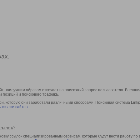
ах.
йт наилучшим образом отвечает на поисковый запрос пользователя. Внешние
и позиций и поискового трафика.
, которую они заработали различными способами. Поисковая система Linkpa
 ссылки сайтов
ссылок?
овку ссылок специализированным сервисам, которые будут вести работу по 