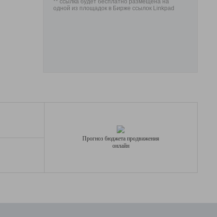
** ссылка будет бесплатно размещена на
одной из площадок в Бирже ссылок Linkpad
Прогноз бюджета продвижения
онлайн