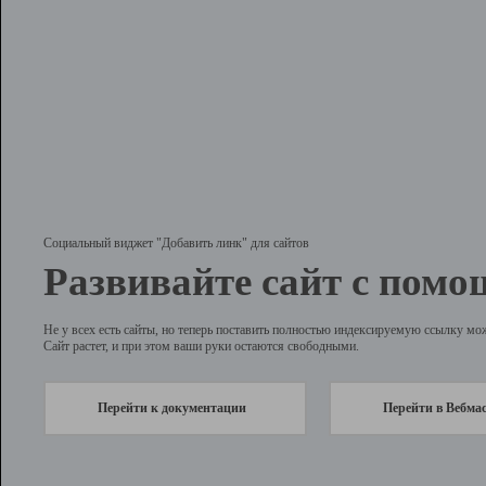
Социальный виджет "Добавить линк" для сайтов
Развивайте сайт с помо
Не у всех есть сайты, но теперь поставить полностью индексируемую ссылку мо
Сайт растет, и при этом ваши руки остаются свободными.
Перейти к документации
Перейти в Вебма