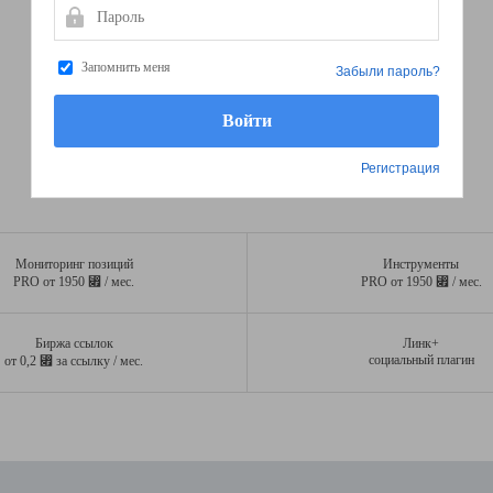
Пароль
Запомнить меня
Забыли пароль?
Регистрация
Мониторинг позиций
Инструменты
⃏
⃏
PRO от 1950
/ мес.
PRO от 1950
/ мес.
Биржа ссылок
Линк+
⃏
социальный плагин
от 0,2
за ссылку / мес.