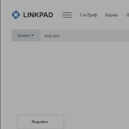
СеоТраф
Биржа
Л
Сервисы
Домен
СеоТраф
Монитор
Биржа
Pro
Линк+
СеоТраф
Запустите
продвижение сайта
c LinkPad.
Ресурсы
Вебмастер
Подробнее