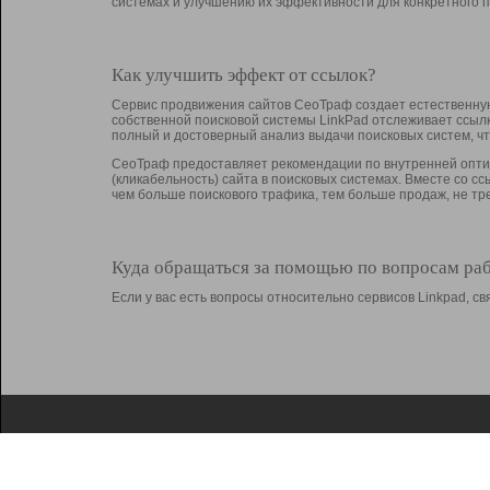
системах и улучшению их эффективности для конкретного п
Как улучшить эффект от ссылок?
Сервис продвижения сайтов СеоТраф создает естественную
собственной поисковой системы LinkPad отслеживает ссыл
полный и достоверный анализ выдачи поисковых систем, ч
СеоТраф предоставляет рекомендации по внутренней оптим
(кликабельность) сайта в поисковых системах. Вместе со с
чем больше поискового трафика, тем больше продаж, не 
Куда обращаться за помощью по вопросам ра
Если у вас есть вопросы относительно сервисов Linkpad, 
О Linkpad
Поддержка