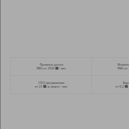
Премиум доступ
Монито
⃏
PRO от 1950
/ мес.
PRO от
СЕО продвижение
Бир
⃏
⃏
от 25
за запрос / мес.
от 0,2