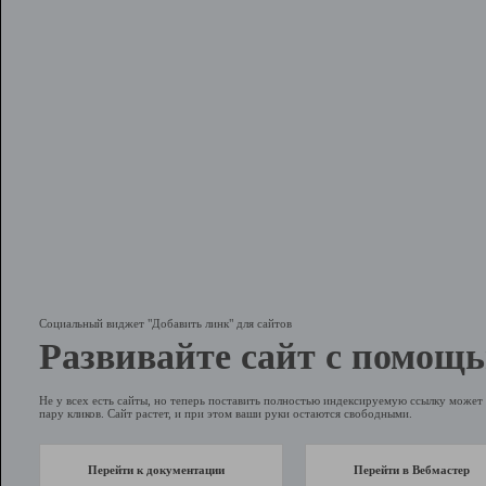
Социальный виджет "Добавить линк" для сайтов
Развивайте сайт с помощь
Не у всех есть сайты, но теперь поставить полностью индексируемую ссылку может 
пару кликов. Сайт растет, и при этом ваши руки остаются свободными.
Перейти к документации
Перейти в Вебмастер