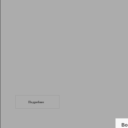
Рейтинг
Инструменты
Разработчикам
Партнерская
программа
Помощь
СеоТраф
Запустите
продвижение сайта
c LinkPad.
Подробнее
Вывод и удержание в ТОП10 выдачи
поисковых систем
Во