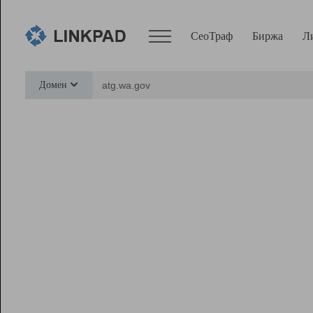
СеоТраф
Биржа
Л
Сервисы
Домен
СеоТраф
Монитор
Биржа
Pro
Линк+
Ресурсы
Вебмастер