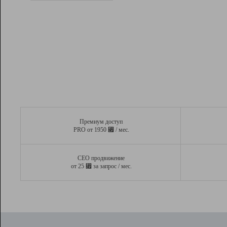
Рейтинг
Вывод и удержание в ТОП10 выдачи
поисковых систем
Инструменты
Разработчикам
Партнерская
программа
Помощь
Премиум доступ
⃏
PRO от 1950
/ мес.
СЕО продвижение
⃏
от 25
за запрос / мес.