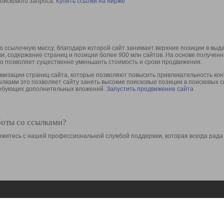
оискового запроса.
Купить ссылки на бирже
 ссылочную массу, благодаря которой сайт занимает верхние позиции в выд
ки, содержание страниц и позиции более 900 млн сайтов. На основе получе
то позволяет существенно уменьшить стоимость и сроки продвижения.
изации страниц сайта, которые позволяют повысить привлекательность конт
сылками это позволяет сайту занять высокие поисковые позиции в поисковых 
требующих дополнительных вложений.
Запустить продвижение сайта
боты со ссылками?
свяжитесь с нашей профессиональной службой поддержки, которая всегда рада
Ресурсы