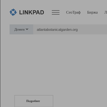
СеоТраф
Биржа
Л
Сервисы
Домен
СеоТраф
Монитор
Биржа
Pro
Линк+
СеоТраф
Запустите
продвижение сайта
c LinkPad.
Ресурсы
Вебмастер
Подробнее