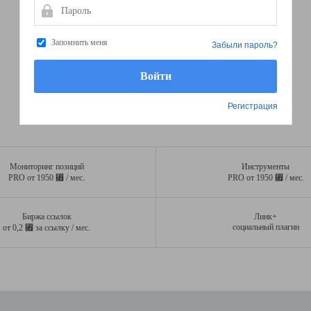
Пароль
Запомнить меня
Забыли пароль?
Регистрация
Мониторинг позиций
Инструменты
⃏
⃏
PRO от 1950
/ мес.
PRO от 1950
/ мес.
Биржа ссылок
Линк+
⃏
социальный плагин
от 0,2
за ссылку / мес.