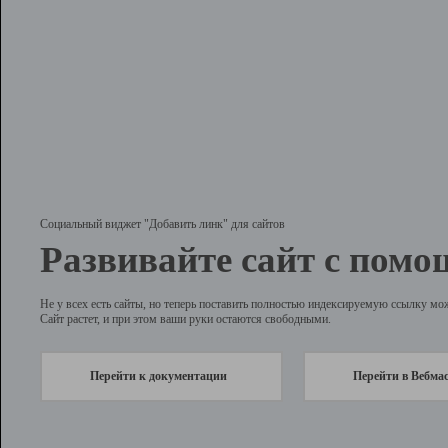
Социальный виджет "Добавить линк" для сайтов
Развивайте сайт с помо
Не у всех есть сайты, но теперь поставить полностью индексируемую ссылку мо
Сайт растет, и при этом ваши руки остаются свободными.
Перейти к документации
Перейти в Вебма