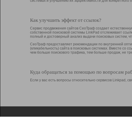
системах и улучшению их эффективности для конкретного п
Как улучшить эффект от ссылок?
Сервис продвижения сайтов СеоТраф создает естественную
собственной поисковой системы LinkPad отслеживает ссыл
полный и достоверный анализ выдачи поисковых систем, ч
СеоТраф предоставляет рекомендации по внутренней оптим
(кликабельность) сайта в поисковых системах. Вместе со с
чем больше поискового трафика, тем больше продаж, не 
Куда обращаться за помощью по вопросам ра
Если у вас есть вопросы относительно сервисов Linkpad, 
О Linkpad
Поддержка