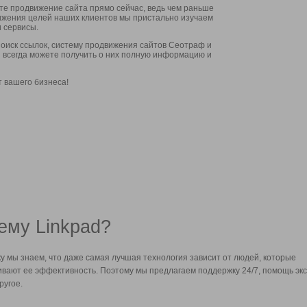
ите продвижение сайта прямо сейчас, ведь чем раньше
стижения целей наших клиентов мы пристально изучаем
 сервисы.
оиск ссылок, систему продвижения сайтов Сеотраф и
вы всегда можете получить о них полную информацию и
т вашего бизнеса!
ему Linkpad?
у мы знаем, что даже самая лучшая технология зависит от людей, которые
вают ее эффективность. Поэтому мы предлагаем поддержку 24/7, помощь экс
ругое.