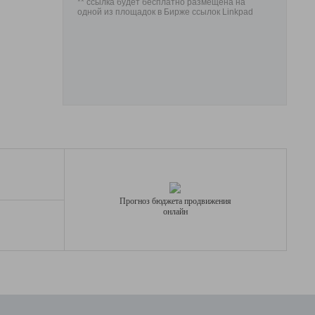
** ссылка будет бесплатно размещена на
одной из площадок в Бирже ссылок Linkpad
Прогноз бюджета продвижения
онлайн