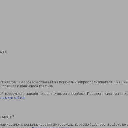
ах.
йт наилучшим образом отвечает на поисковый запрос пользователя. Внешние
и позиций и поискового трафика.
, которую они заработали различными способами. Поисковая система Linkpa
 ссылки сайтов
ссылок?
овку ссылок специализированным сервисам, которые будут вести работу по 