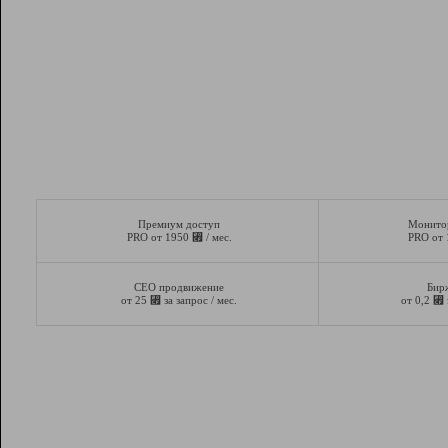
Премиум доступ
Монито
⃏
PRO от 1950
/ мес.
PRO от
СЕО продвижение
Бир
⃏
⃏
от 25
за запрос / мес.
от 0,2