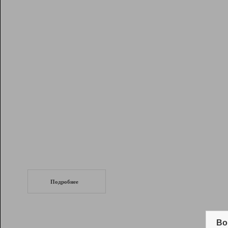
Рейтинг
Инструменты
Разработчикам
Партнерская
программа
Помощь
СеоТраф
Запустите
продвижение сайта
c LinkPad.
Подробнее
Вывод и удержание в ТОП10 выдачи
поисковых систем
Во