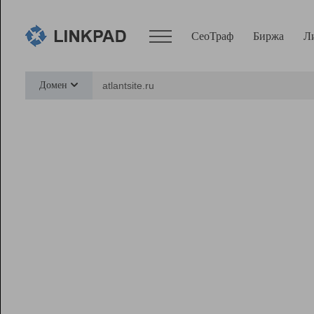
СеоТраф
Биржа
Л
Сервисы
Домен
СеоТраф
Монитор
Биржа
Pro
Линк+
Ресурсы
Вебмастер