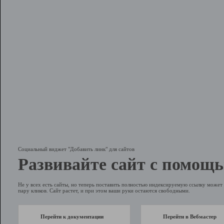
Социальный виджет "Добавить линк" для сайтов
Развивайте сайт с помощь
Не у всех есть сайты, но теперь поставить полностью индексируемую ссылку может 
пару кликов. Сайт растет, и при этом ваши руки остаются свободными.
Перейти к документации
Перейти в Вебмастер