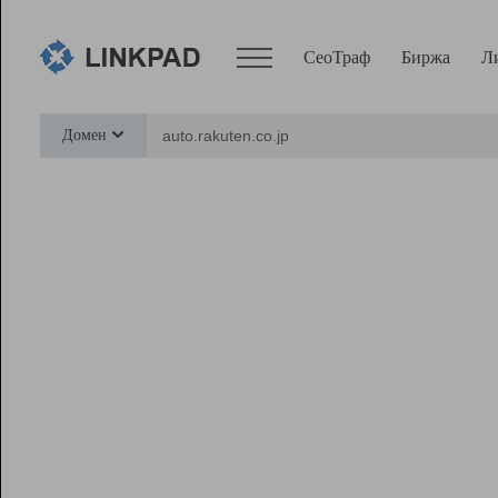
СеоТраф
Биржа
Л
Сервисы
Домен
СеоТраф
Монитор
Биржа
Pro
Линк+
Ресурсы
Вебмастер