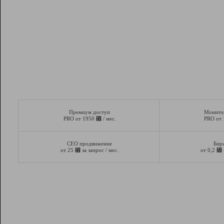
Премиум доступ
Монито
⃏
PRO от 1950
/ мес.
PRO от
СЕО продвижение
Бир
⃏
⃏
от 25
за запрос / мес.
от 0,2