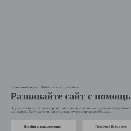
Социальный виджет "Добавить линк" для сайтов
Развивайте сайт с помощь
Не у всех есть сайты, но теперь поставить полностью индексируемую ссылку может 
пару кликов. Сайт растет, и при этом ваши руки остаются свободными.
Перейти к документации
Перейти в Вебмастер