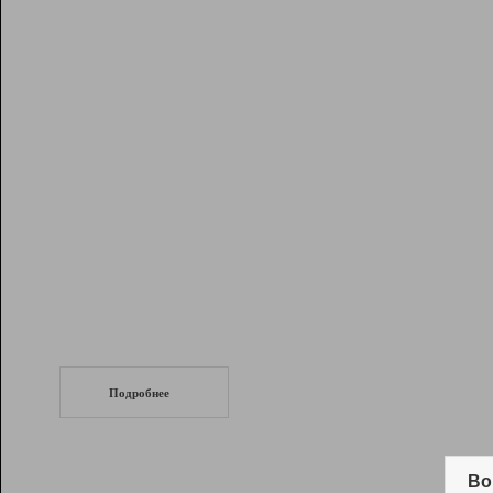
Рейтинг
Инструменты
Разработчикам
Партнерская
программа
Помощь
СеоТраф
Запустите
продвижение сайта
c LinkPad.
Подробнее
Вывод и удержание в ТОП10 выдачи
поисковых систем
Во