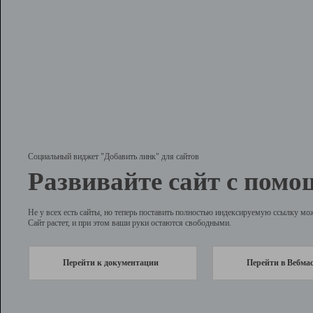
Социальный виджет "Добавить линк" для сайтов
Развивайте сайт с помо
Не у всех есть сайты, но теперь поставить полностью индексируемую ссылку мо
Сайт растет, и при этом ваши руки остаются свободными.
Перейти к документации
Перейти в Вебма