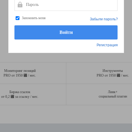
Пароль
Запомнить меня
Забыли пароль?
Регистрация
Мониторинг позиций
Инструменты
⃏
⃏
PRO от 1950
/ мес.
PRO от 1950
/ мес.
Биржа ссылок
Линк+
⃏
социальный плагин
от 0,2
за ссылку / мес.