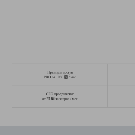
Рейтинг
Вывод и удержание в ТОП10 выдачи
поисковых систем
Инструменты
Разработчикам
Партнерская
программа
Помощь
Премиум доступ
⃏
PRO от 1950
/ мес.
СЕО продвижение
⃏
от 25
за запрос / мес.