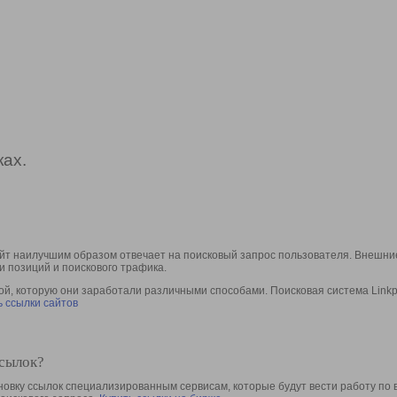
ах.
йт наилучшим образом отвечает на поисковый запрос пользователя. Внешние
и позиций и поискового трафика.
, которую они заработали различными способами. Поисковая система Linkpa
 ссылки сайтов
ссылок?
овку ссылок специализированным сервисам, которые будут вести работу по 