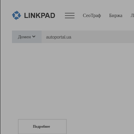
СеоТраф
Биржа
Л
Сервисы
Домен
СеоТраф
Монитор
Биржа
Pro
Линк+
СеоТраф
Запустите
продвижение сайта
c LinkPad.
Ресурсы
Вебмастер
Подробнее