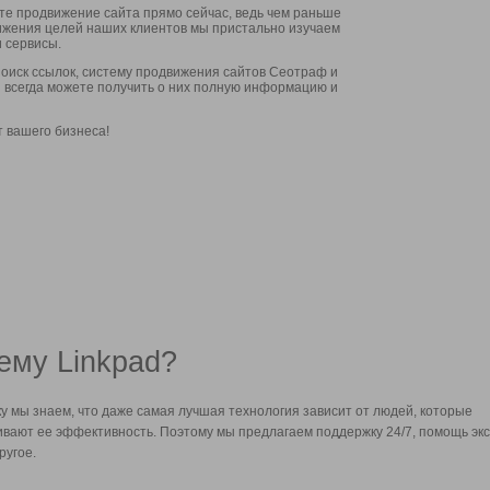
ите продвижение сайта прямо сейчас, ведь чем раньше
стижения целей наших клиентов мы пристально изучаем
 сервисы.
оиск ссылок, систему продвижения сайтов Сеотраф и
вы всегда можете получить о них полную информацию и
т вашего бизнеса!
ему Linkpad?
у мы знаем, что даже самая лучшая технология зависит от людей, которые
вают ее эффективность. Поэтому мы предлагаем поддержку 24/7, помощь экс
ругое.