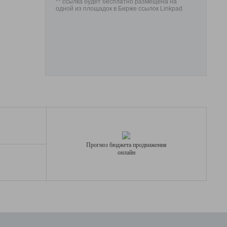
** ссылка будет бесплатно размещена на
одной из площадок в Бирже ссылок Linkpad
Прогноз бюджета продвижения
онлайн