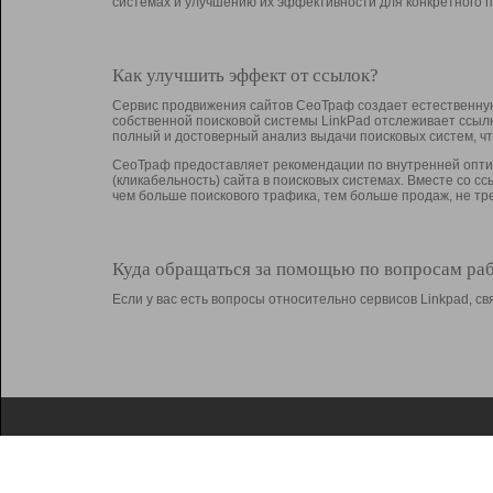
системах и улучшению их эффективности для конкретного п
Как улучшить эффект от ссылок?
Сервис продвижения сайтов СеоТраф создает естественную
собственной поисковой системы LinkPad отслеживает ссыл
полный и достоверный анализ выдачи поисковых систем, ч
СеоТраф предоставляет рекомендации по внутренней оптим
(кликабельность) сайта в поисковых системах. Вместе со с
чем больше поискового трафика, тем больше продаж, не 
Куда обращаться за помощью по вопросам ра
Если у вас есть вопросы относительно сервисов Linkpad, 
О Linkpad
Поддержка