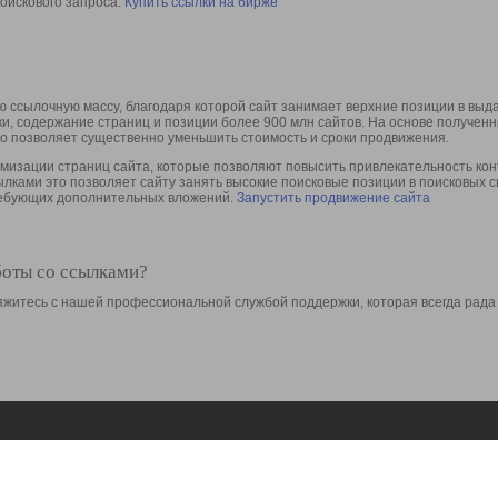
оискового запроса.
Купить ссылки на бирже
 ссылочную массу, благодаря которой сайт занимает верхние позиции в выд
ки, содержание страниц и позиции более 900 млн сайтов. На основе получе
то позволяет существенно уменьшить стоимость и сроки продвижения.
изации страниц сайта, которые позволяют повысить привлекательность конт
сылками это позволяет сайту занять высокие поисковые позиции в поисковых 
требующих дополнительных вложений.
Запустить продвижение сайта
боты со ссылками?
свяжитесь с нашей профессиональной службой поддержки, которая всегда рада
Ресурсы