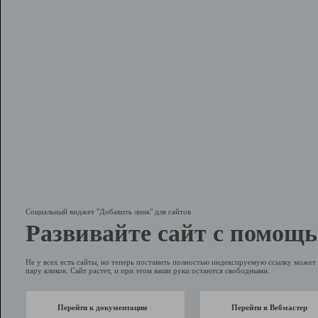
Социальный виджет "Добавить линк" для сайтов
Развивайте сайт с помощь
Не у всех есть сайты, но теперь поставить полностью индексируемую ссылку может 
пару кликов. Сайт растет, и при этом ваши руки остаются свободными.
Перейти к документации
Перейти в Вебмастер