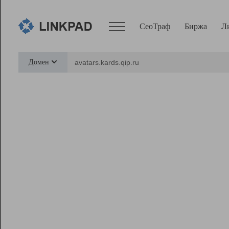
СеоТраф
Биржа
Л
Сервисы
Домен
СеоТраф
Монитор
Биржа
Pro
Линк+
Ресурсы
Вебмастер