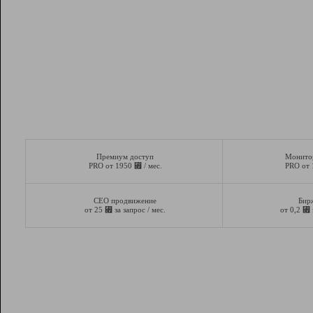
Премиум доступ
Монито
⃏
PRO от 1950
/ мес.
PRO от
СЕО продвижение
Бир
⃏
⃏
от 25
за запрос / мес.
от 0,2