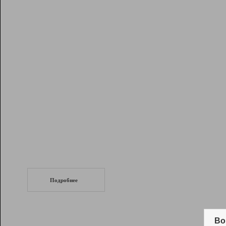
Рейтинг
Инструменты
Разработчикам
Партнерская
программа
Помощь
СеоТраф
Запустите
продвижение сайта
c LinkPad.
Подробнее
Вывод и удержание в ТОП10 выдачи
поисковых систем
Во