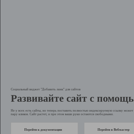
Социальный виджет "Добавить линк" для сайтов
Развивайте сайт с помощь
Не у всех есть сайты, но теперь поставить полностью индексируемую ссылку может 
пару кликов. Сайт растет, и при этом ваши руки остаются свободными.
Перейти к документации
Перейти в Вебмастер