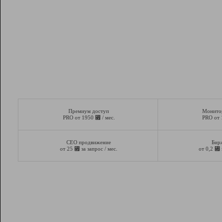
Премиум доступ
Монито
⃏
PRO от 1950
/ мес.
PRO от
СЕО продвижение
Бир
⃏
⃏
от 25
за запрос / мес.
от 0,2