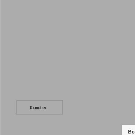
Рейтинг
Инструменты
Разработчикам
Партнерская
программа
Помощь
СеоТраф
Запустите
продвижение сайта
c LinkPad.
Подробнее
Вывод и удержание в ТОП10 выдачи
поисковых систем
Во