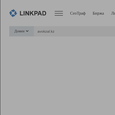
СеоТраф
Биржа
Л
Сервисы
Домен
СеоТраф
Монитор
Биржа
Pro
Линк+
Ресурсы
Вебмастер