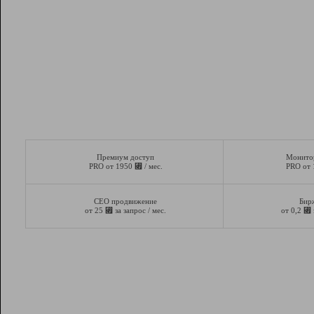
Премиум доступ
Монито
⃏
PRO от 1950
/ мес.
PRO от
СЕО продвижение
Бир
⃏
⃏
от 25
за запрос / мес.
от 0,2