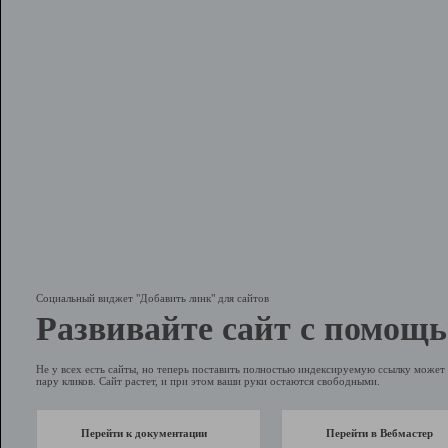
Социальный виджет "Добавить линк" для сайтов
Развивайте сайт с помощь
Не у всех есть сайты, но теперь поставить полностью индексируемую ссылку может 
пару кликов. Сайт растет, и при этом ваши руки остаются свободными.
Перейти к документации
Перейти в Вебмастер