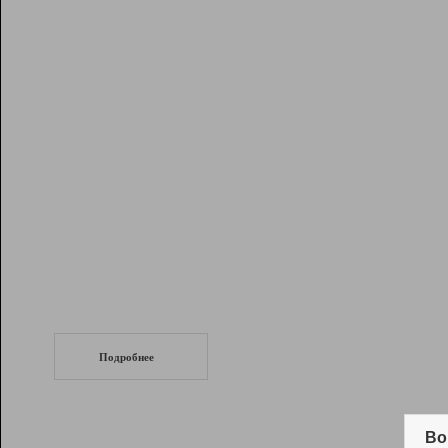
Рейтинг
Инструменты
Разработчикам
Партнерская
программа
Помощь
СеоТраф
Запустите
продвижение сайта
c LinkPad.
Подробнее
Вывод и удержание в ТОП10 выдачи
поисковых систем
Во