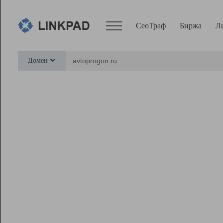
СеоТраф
Биржа
Л
Сервисы
Домен
СеоТраф
Монитор
Биржа
Pro
Линк+
Ресурсы
Вебмастер