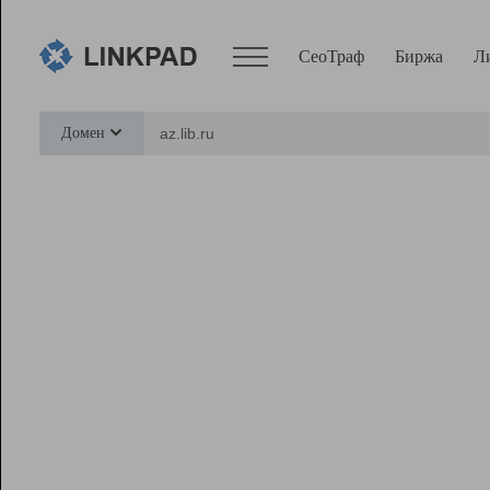
СеоТраф
Биржа
Л
Сервисы
Домен
СеоТраф
Монитор
Биржа
Pro
Линк+
Ресурсы
Вебмастер