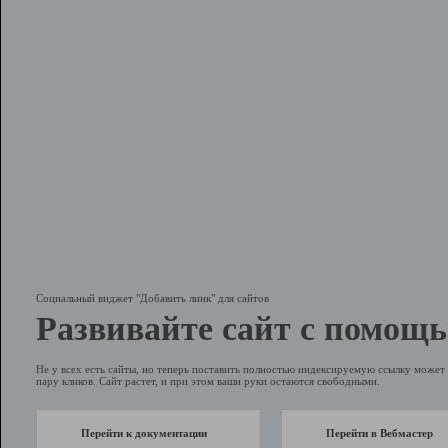
Социальный виджет "Добавить линк" для сайтов
Развивайте сайт с помощь
Не у всех есть сайты, но теперь поставить полностью индексируемую ссылку может 
пару кликов. Сайт растет, и при этом ваши руки остаются свободными.
Перейти к документации
Перейти в Вебмастер