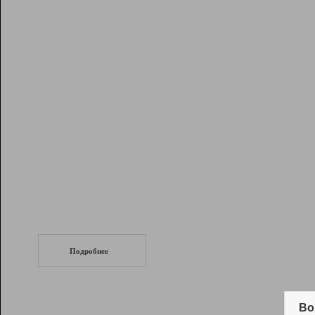
Рейтинг
Инструменты
Разработчикам
Партнерская
программа
Помощь
СеоТраф
Запустите
продвижение сайта
c LinkPad.
Подробнее
Вывод и удержание в ТОП10 выдачи
поисковых систем
Во