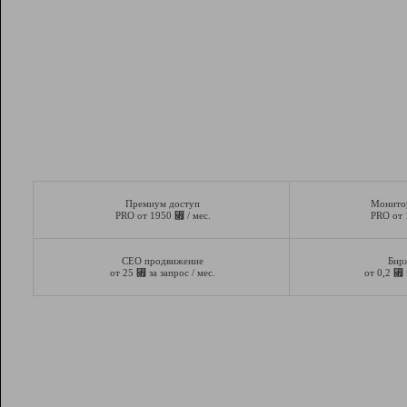
Премиум доступ
Монито
⃏
PRO от 1950
/ мес.
PRO от
СЕО продвижение
Бир
⃏
⃏
от 25
за запрос / мес.
от 0,2