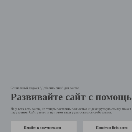
Социальный виджет "Добавить линк" для сайтов
Развивайте сайт с помощь
Не у всех есть сайты, но теперь поставить полностью индексируемую ссылку может 
пару кликов. Сайт растет, и при этом ваши руки остаются свободными.
Перейти к документации
Перейти в Вебмастер