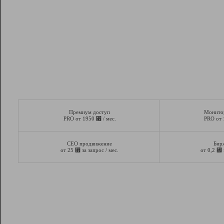
Премиум доступ
Монито
⃏
PRO от 1950
/ мес.
PRO от
СЕО продвижение
Бир
⃏
⃏
от 25
за запрос / мес.
от 0,2