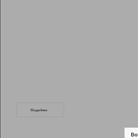
Рейтинг
Инструменты
Разработчикам
Партнерская
программа
Помощь
СеоТраф
Запустите
продвижение сайта
c LinkPad.
Подробнее
Вывод и удержание в ТОП10 выдачи
поисковых систем
Во