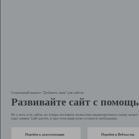
Социальный виджет "Добавить линк" для сайтов
Развивайте сайт с помощь
Не у всех есть сайты, но теперь поставить полностью индексируемую ссылку может 
пару кликов. Сайт растет, и при этом ваши руки остаются свободными.
Перейти к документации
Перейти в Вебмастер