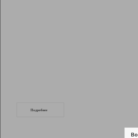
Рейтинг
Инструменты
Разработчикам
Партнерская
программа
Помощь
СеоТраф
Запустите
продвижение сайта
c LinkPad.
Подробнее
Вывод и удержание в ТОП10 выдачи
поисковых систем
Во