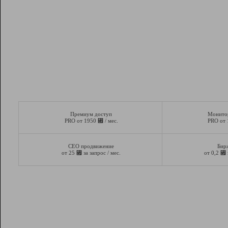
Премиум доступ
Монито
⃏
PRO от 1950
/ мес.
PRO от
СЕО продвижение
Бир
⃏
⃏
от 25
за запрос / мес.
от 0,2