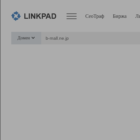
СеоТраф
Биржа
Л
Сервисы
Домен
СеоТраф
Монитор
Биржа
Pro
Линк+
Ресурсы
Вебмастер