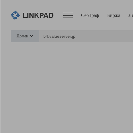
СеоТраф
Биржа
Л
Сервисы
Домен
СеоТраф
Монитор
Биржа
Pro
Линк+
Ресурсы
Вебмастер