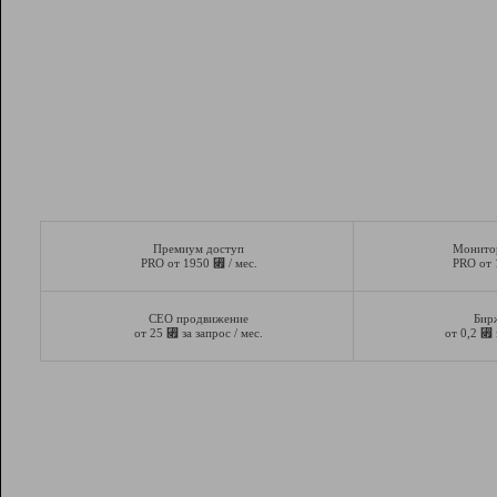
Премиум доступ
Монито
⃏
PRO от 1950
/ мес.
PRO от
СЕО продвижение
Бир
⃏
⃏
от 25
за запрос / мес.
от 0,2