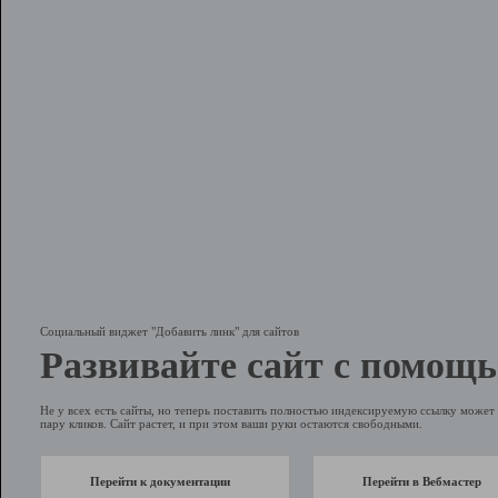
Социальный виджет "Добавить линк" для сайтов
Развивайте сайт с помощь
Не у всех есть сайты, но теперь поставить полностью индексируемую ссылку может 
пару кликов. Сайт растет, и при этом ваши руки остаются свободными.
Перейти к документации
Перейти в Вебмастер