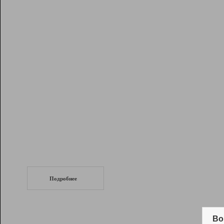
Рейтинг
Инструменты
Разработчикам
Партнерская
программа
Помощь
СеоТраф
Запустите
продвижение сайта
c LinkPad.
Подробнее
Вывод и удержание в ТОП10 выдачи
поисковых систем
Во