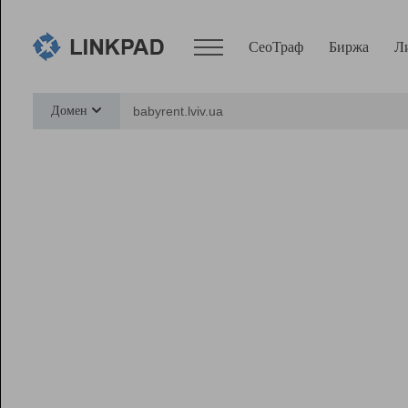
СеоТраф
Биржа
Л
Сервисы
Домен
СеоТраф
Монитор
Биржа
Pro
Линк+
Ресурсы
Вебмастер