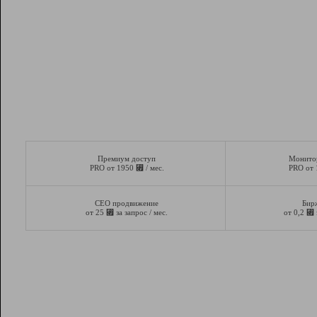
Премиум доступ
Монито
⃏
PRO от 1950
/ мес.
PRO от
СЕО продвижение
Бир
⃏
⃏
от 25
за запрос / мес.
от 0,2