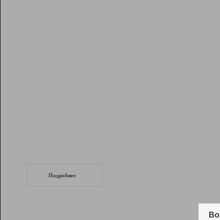
Рейтинг
Инструменты
Разработчикам
Партнерская
программа
Помощь
СеоТраф
Запустите
продвижение сайта
c LinkPad.
Подробнее
Вывод и удержание в ТОП10 выдачи
поисковых систем
Во