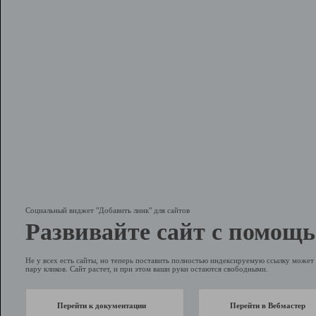
Социальный виджет "Добавить линк" для сайтов
Развивайте сайт с помощь
Не у всех есть сайты, но теперь поставить полностью индексируемую ссылку может 
пару кликов. Сайт растет, и при этом ваши руки остаются свободными.
Перейти к документации
Перейти в Вебмастер