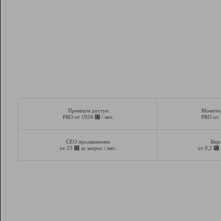
Премиум доступ
Монито
⃏
PRO от 1950
/ мес.
PRO от
СЕО продвижение
Бир
⃏
⃏
от 25
за запрос / мес.
от 0,2