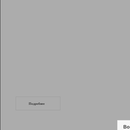
Рейтинг
Инструменты
Разработчикам
Партнерская
программа
Помощь
СеоТраф
Запустите
продвижение сайта
c LinkPad.
Подробнее
Вывод и удержание в ТОП10 выдачи
поисковых систем
Во