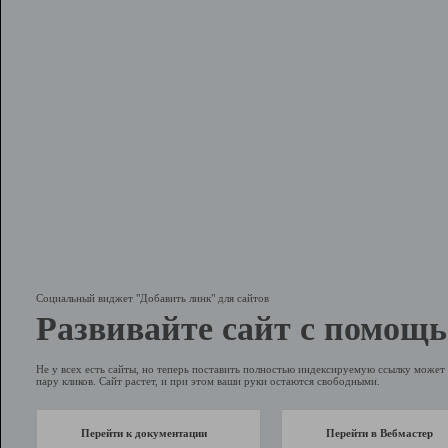
Социальный виджет "Добавить линк" для сайтов
Развивайте сайт с помощь
Не у всех есть сайты, но теперь поставить полностью индексируемую ссылку может 
пару кликов. Сайт растет, и при этом ваши руки остаются свободными.
Перейти к документации
Перейти в Вебмастер