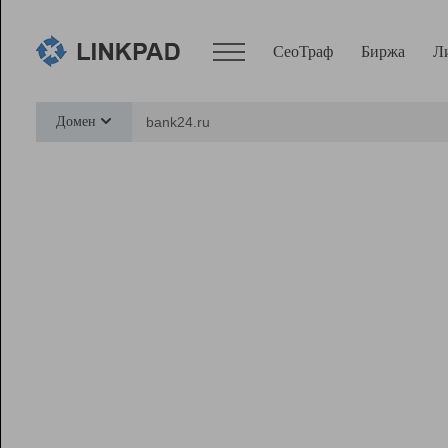
СеоТраф
Биржа
Л
Сервисы
Домен
СеоТраф
Монитор
Биржа
Pro
Линк+
Ресурсы
Вебмастер