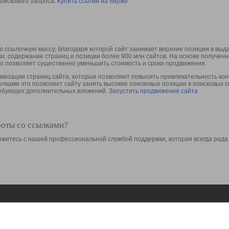
оискового запроса.
Купить ссылки на бирже
 ссылочную массу, благодаря которой сайт занимает верхние позиции в выд
ки, содержание страниц и позиции более 900 млн сайтов. На основе получе
то позволяет существенно уменьшить стоимость и сроки продвижения.
изации страниц сайта, которые позволяют повысить привлекательность конт
сылками это позволяет сайту занять высокие поисковые позиции в поисковых 
требующих дополнительных вложений.
Запустить продвижение сайта
боты со ссылками?
свяжитесь с нашей профессиональной службой поддержки, которая всегда рада
Ресурсы