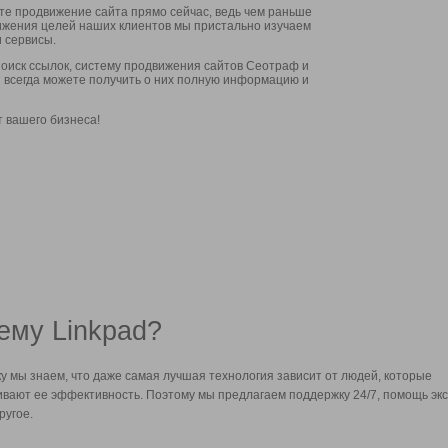
ите продвижение сайта прямо сейчас, ведь чем раньше
стижения целей наших клиентов мы пристально изучаем
 сервисы.
оиск ссылок, систему продвижения сайтов Сеотраф и
вы всегда можете получить о них полную информацию и
т вашего бизнеса!
ему Linkpad?
у мы знаем, что даже самая лучшая технология зависит от людей, которые
вают ее эффективность. Поэтому мы предлагаем поддержку 24/7, помощь экс
ругое.