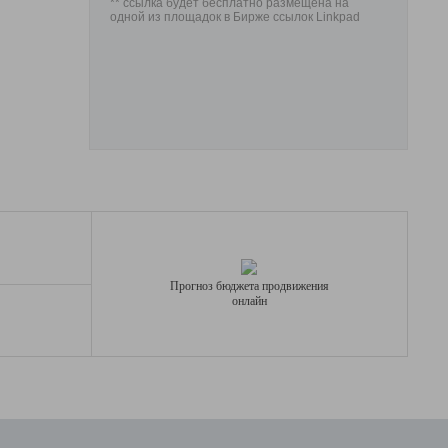
** ссылка будет бесплатно размещена на
одной из площадок в Бирже ссылок Linkpad
Прогноз бюджета продвижения
онлайн