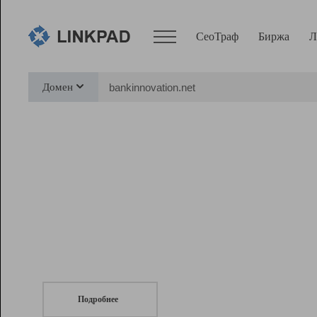
СеоТраф
Биржа
Л
Сервисы
Домен
СеоТраф
Монитор
Биржа
Pro
Линк+
СеоТраф
Запустите
продвижение сайта
c LinkPad.
Ресурсы
Вебмастер
Подробнее