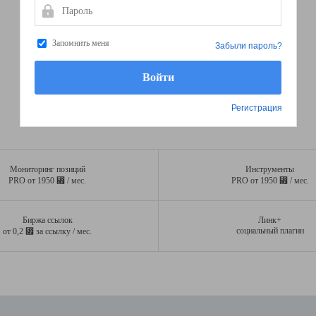
Пароль
Запомнить меня
Забыли пароль?
Регистрация
Мониторинг позиций
Инструменты
⃏
⃏
PRO от 1950
/ мес.
PRO от 1950
/ мес.
Биржа ссылок
Линк+
⃏
социальный плагин
от 0,2
за ссылку / мес.