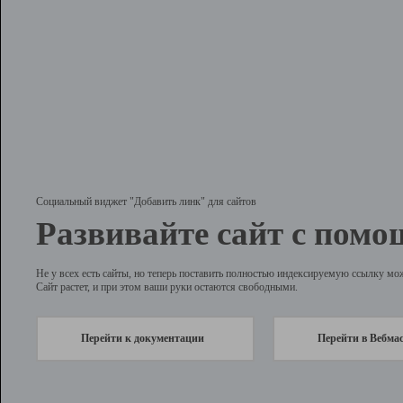
Социальный виджет "Добавить линк" для сайтов
Развивайте сайт с помо
Не у всех есть сайты, но теперь поставить полностью индексируемую ссылку мо
Сайт растет, и при этом ваши руки остаются свободными.
Перейти к документации
Перейти в Вебма