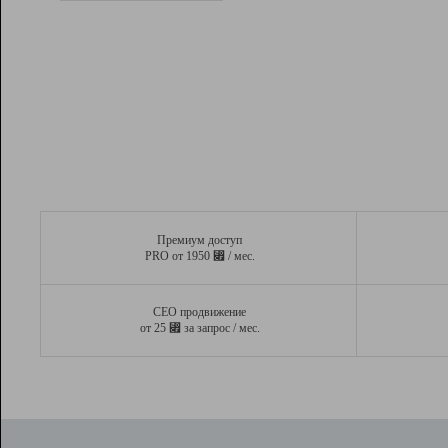
Рейтинг
Вывод и удержание в ТОП10 выдачи
поисковых систем
Инструменты
Разработчикам
Партнерская
программа
Помощь
Премиум доступ
⃏
PRO от 1950
/ мес.
СЕО продвижение
⃏
от 25
за запрос / мес.