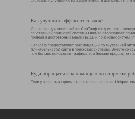
системах и улучшению их эффективности для конкретного п
Как улучшить эффект от ссылок?
Сервис продвижения сайтов СеоТраф создает естественную
собственной поисковой системы LinkPad отслеживает ссыл
полный и достоверный анализ выдачи поисковых систем, ч
СеоТраф предоставляет рекомендации по внутренней оптим
(кликабельность) сайта в поисковых системах. Вместе со с
чем больше поискового трафика, тем больше продаж, не 
Куда обращаться за помощью по вопросам ра
Если у вас есть вопросы относительно сервисов Linkpad, 
О Linkpad
Поддержка