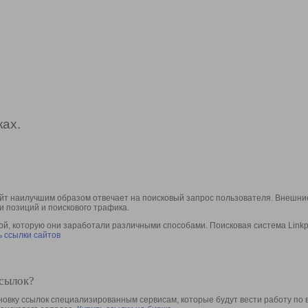
ах.
йт наилучшим образом отвечает на поисковый запрос пользователя. Внешние
и позиций и поискового трафика.
, которую они заработали различными способами. Поисковая система Linkpa
 ссылки сайтов
ссылок?
овку ссылок специализированным сервисам, которые будут вести работу по 