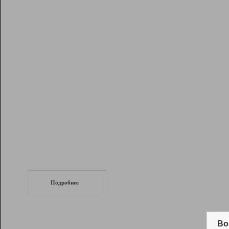
Рейтинг
Инструменты
Разработчикам
Партнерская
программа
Помощь
СеоТраф
Запустите
продвижение сайта
c LinkPad.
Подробнее
Вывод и удержание в ТОП10 выдачи
поисковых систем
Во