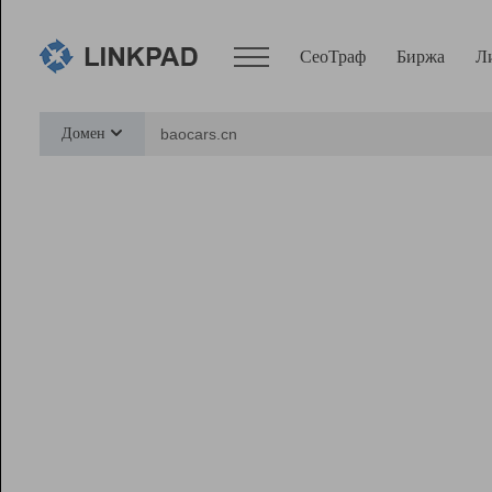
СеоТраф
Биржа
Л
Сервисы
Домен
СеоТраф
Монитор
Биржа
Pro
Линк+
Ресурсы
Вебмастер