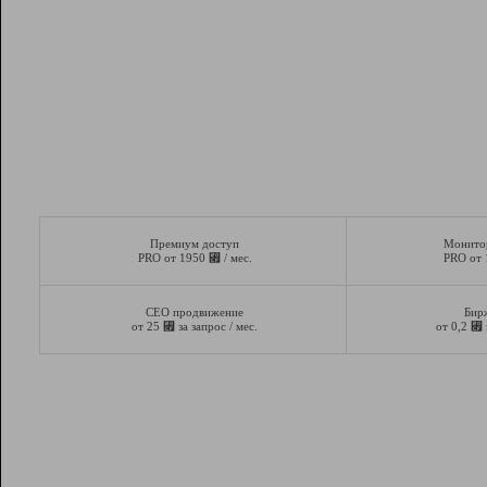
Премиум доступ
Монито
⃏
PRO от 1950
/ мес.
PRO от
СЕО продвижение
Бир
⃏
⃏
от 25
за запрос / мес.
от 0,2