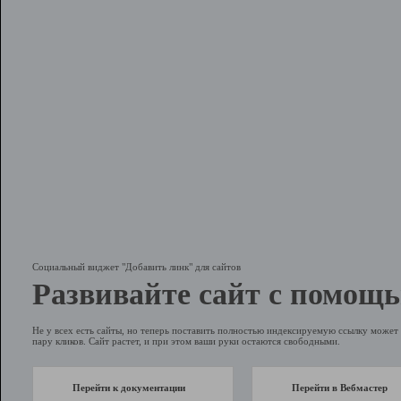
Социальный виджет "Добавить линк" для сайтов
Развивайте сайт с помощь
Не у всех есть сайты, но теперь поставить полностью индексируемую ссылку может 
пару кликов. Сайт растет, и при этом ваши руки остаются свободными.
Перейти к документации
Перейти в Вебмастер