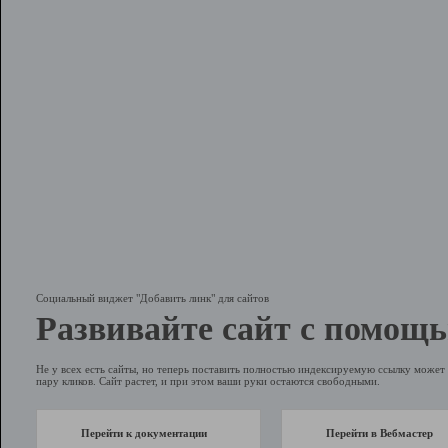
Социальный виджет "Добавить линк" для сайтов
Развивайте сайт с помощь
Не у всех есть сайты, но теперь поставить полностью индексируемую ссылку может 
пару кликов. Сайт растет, и при этом ваши руки остаются свободными.
Перейти к документации
Перейти в Вебмастер