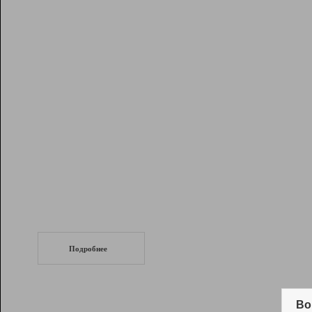
Рейтинг
Инструменты
Разработчикам
Партнерская
программа
Помощь
СеоТраф
Запустите
продвижение сайта
c LinkPad.
Подробнее
Вывод и удержание в ТОП10 выдачи
поисковых систем
Во