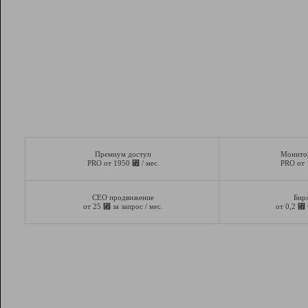
Премиум доступ
Монито
⃏
PRO от 1950
/ мес.
PRO от
СЕО продвижение
Бир
⃏
⃏
от 25
за запрос / мес.
от 0,2