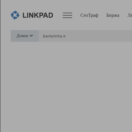
СеоТраф
Биржа
Л
Сервисы
Домен
СеоТраф
Монитор
Биржа
Pro
Линк+
Ресурсы
Вебмастер