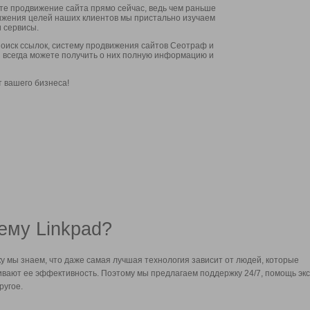
ите продвижение сайта прямо сейчас, ведь чем раньше
стижения целей наших клиентов мы пристально изучаем
 сервисы.
оиск ссылок, систему продвижения сайтов Сеотраф и
вы всегда можете получить о них полную информацию и
т вашего бизнеса!
ему Linkpad?
у мы знаем, что даже самая лучшая технология зависит от людей, которые
вают ее эффективность. Поэтому мы предлагаем поддержку 24/7, помощь экс
ругое.