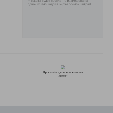
** ссылка будет бесплатно размещена на
одной из площадок в Бирже ссылок Linkpad
Прогноз бюджета продвижения
онлайн