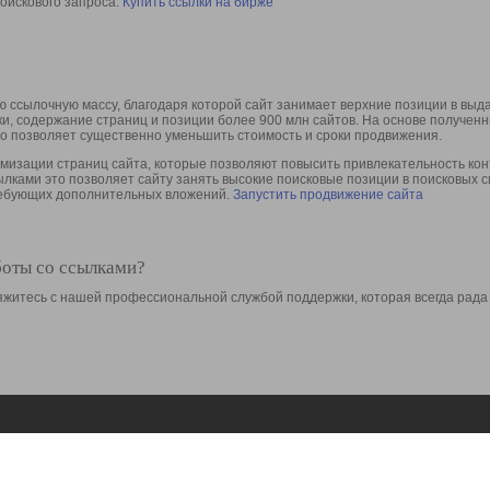
оискового запроса.
Купить ссылки на бирже
 ссылочную массу, благодаря которой сайт занимает верхние позиции в выд
ки, содержание страниц и позиции более 900 млн сайтов. На основе получе
то позволяет существенно уменьшить стоимость и сроки продвижения.
изации страниц сайта, которые позволяют повысить привлекательность конт
сылками это позволяет сайту занять высокие поисковые позиции в поисковых 
требующих дополнительных вложений.
Запустить продвижение сайта
боты со ссылками?
свяжитесь с нашей профессиональной службой поддержки, которая всегда рада
Ресурсы