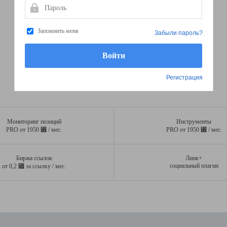
Пароль
Запомнить меня
Забыли пароль?
Регистрация
Мониторинг позиций
Инструменты
⃏
⃏
PRO от 1950
/ мес.
PRO от 1950
/ мес.
Биржа ссылок
Линк+
⃏
социальный плагин
от 0,2
за ссылку / мес.