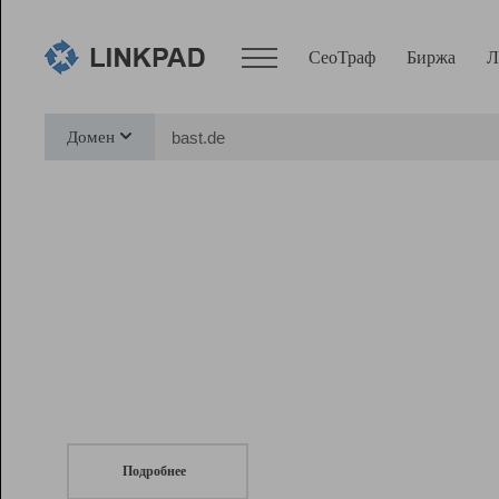
СеоТраф
Биржа
Л
Сервисы
Домен
СеоТраф
Монитор
Биржа
Pro
Линк+
СеоТраф
Запустите
продвижение сайта
c LinkPad.
Ресурсы
Вебмастер
Подробнее