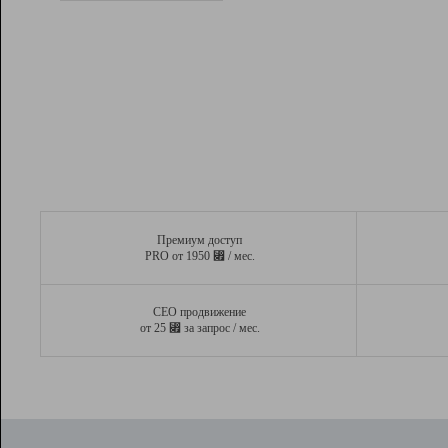
Рейтинг
Вывод и удержание в ТОП10 выдачи
поисковых систем
Инструменты
Разработчикам
Партнерская
программа
Помощь
Премиум доступ
⃏
PRO от 1950
/ мес.
СЕО продвижение
⃏
от 25
за запрос / мес.