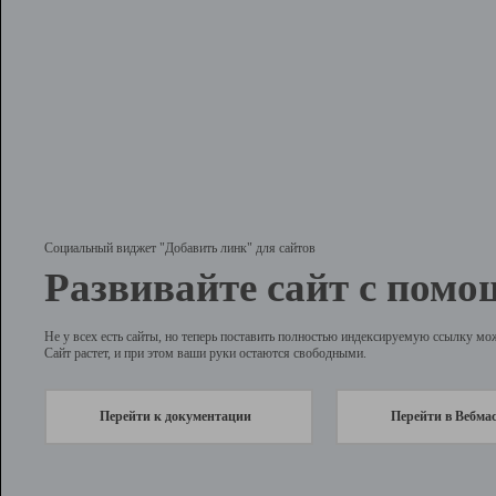
Социальный виджет "Добавить линк" для сайтов
Развивайте сайт с помо
Не у всех есть сайты, но теперь поставить полностью индексируемую ссылку мо
Сайт растет, и при этом ваши руки остаются свободными.
Перейти к документации
Перейти в Вебма