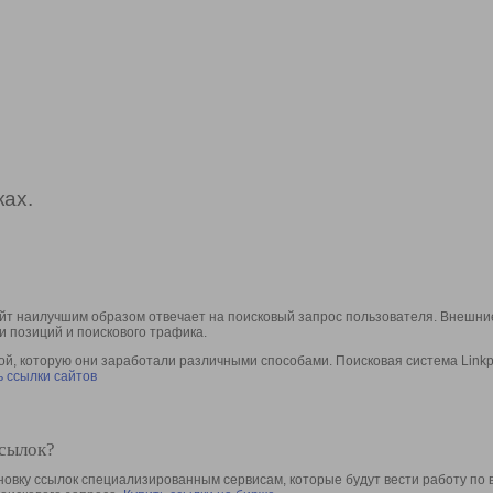
ах.
йт наилучшим образом отвечает на поисковый запрос пользователя. Внешние
и позиций и поискового трафика.
, которую они заработали различными способами. Поисковая система Linkpa
 ссылки сайтов
ссылок?
овку ссылок специализированным сервисам, которые будут вести работу по 