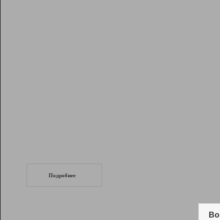
Рейтинг
Инструменты
Разработчикам
Партнерская
программа
Помощь
СеоТраф
Запустите
продвижение сайта
c LinkPad.
Подробнее
Вывод и удержание в ТОП10 выдачи
поисковых систем
Во