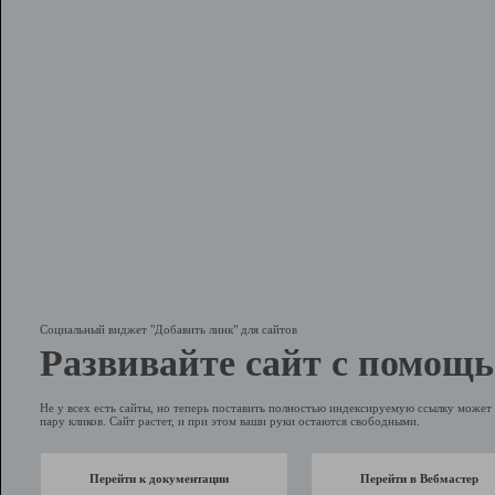
Социальный виджет "Добавить линк" для сайтов
Развивайте сайт с помощь
Не у всех есть сайты, но теперь поставить полностью индексируемую ссылку может 
пару кликов. Сайт растет, и при этом ваши руки остаются свободными.
Перейти к документации
Перейти в Вебмастер