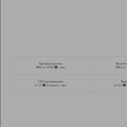
Премиум доступ
Монито
⃏
PRO от 1950
/ мес.
PRO от
СЕО продвижение
Бир
⃏
⃏
от 25
за запрос / мес.
от 0,2