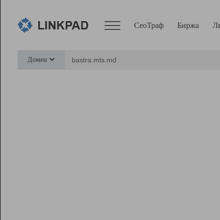
СеоТраф
Биржа
Л
Сервисы
Домен
СеоТраф
Монитор
Биржа
Pro
Линк+
Ресурсы
Вебмастер