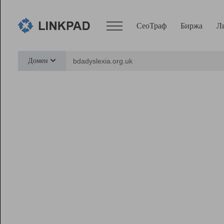
СеоТраф
Биржа
Л
Сервисы
Домен
СеоТраф
Монитор
Биржа
Pro
Линк+
Ресурсы
Вебмастер