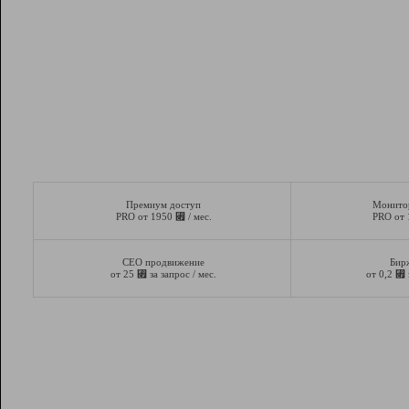
Премиум доступ
Монито
⃏
PRO от 1950
/ мес.
PRO от
СЕО продвижение
Бир
⃏
⃏
от 25
за запрос / мес.
от 0,2