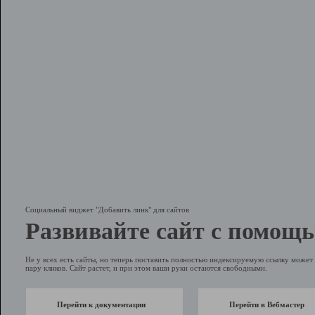
Социальный виджет "Добавить линк" для сайтов
Развивайте сайт с помощь
Не у всех есть сайты, но теперь поставить полностью индексируемую ссылку может 
пару кликов. Сайт растет, и при этом ваши руки остаются свободными.
Перейти к документации
Перейти в Вебмастер