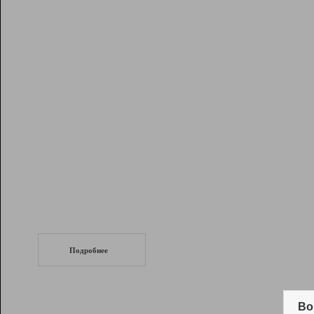
Рейтинг
Инструменты
Разработчикам
Партнерская
программа
Помощь
СеоТраф
Запустите
продвижение сайта
c LinkPad.
Подробнее
Вывод и удержание в ТОП10 выдачи
поисковых систем
Во