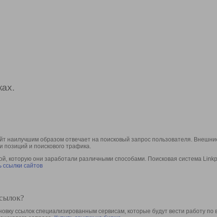
ах.
йт наилучшим образом отвечает на поисковый запрос пользователя. Внешние
и позиций и поискового трафика.
, которую они заработали различными способами. Поисковая система Linkpa
 ссылки сайтов
ссылок?
овку ссылок специализированным сервисам, которые будут вести работу по 