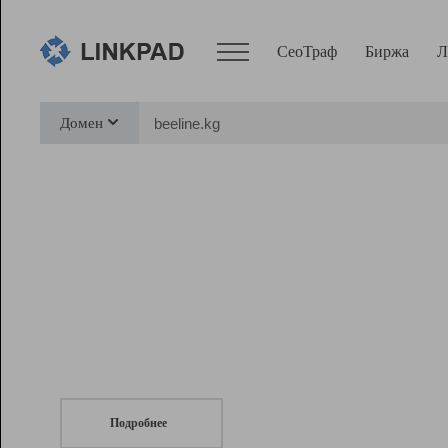
СеоТраф
Биржа
Л
Сервисы
Домен
СеоТраф
Монитор
Биржа
Pro
Линк+
СеоТраф
Запустите
продвижение сайта
c LinkPad.
Ресурсы
Вебмастер
Подробнее