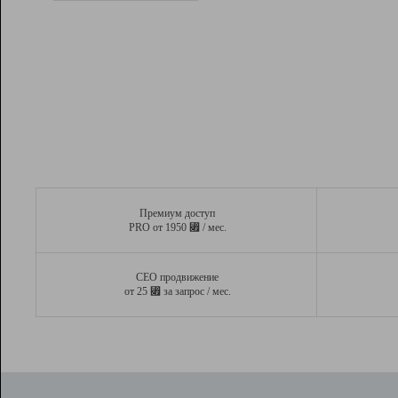
Рейтинг
Вывод и удержание в ТОП10 выдачи
поисковых систем
Инструменты
Разработчикам
Партнерская
программа
Помощь
Премиум доступ
⃏
PRO от 1950
/ мес.
СЕО продвижение
⃏
от 25
за запрос / мес.