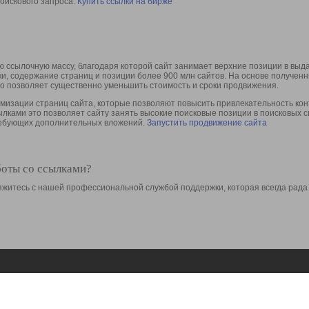
оискового запроса.
Купить ссылки на бирже
 ссылочную массу, благодаря которой сайт занимает верхние позиции в выд
ки, содержание страниц и позиции более 900 млн сайтов. На основе получе
то позволяет существенно уменьшить стоимость и сроки продвижения.
изации страниц сайта, которые позволяют повысить привлекательность конт
сылками это позволяет сайту занять высокие поисковые позиции в поисковых 
требующих дополнительных вложений.
Запустить продвижение сайта
боты со ссылками?
свяжитесь с нашей профессиональной службой поддержки, которая всегда рада
Ресурсы