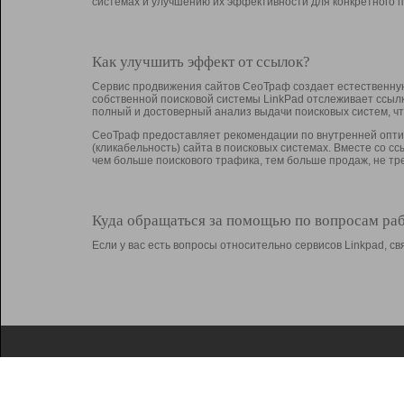
системах и улучшению их эффективности для конкретного п
Как улучшить эффект от ссылок?
Сервис продвижения сайтов СеоТраф создает естественную
собственной поисковой системы LinkPad отслеживает ссыл
полный и достоверный анализ выдачи поисковых систем, ч
СеоТраф предоставляет рекомендации по внутренней оптим
(кликабельность) сайта в поисковых системах. Вместе со с
чем больше поискового трафика, тем больше продаж, не 
Куда обращаться за помощью по вопросам ра
Если у вас есть вопросы относительно сервисов Linkpad, 
О Linkpad
Поддержка