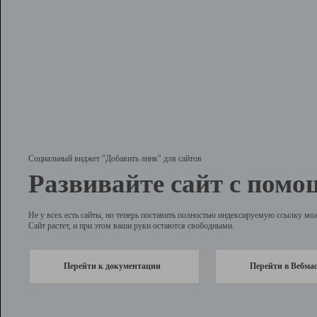
Социальный виджет "Добавить линк" для сайтов
Развивайте сайт с помо
Не у всех есть сайты, но теперь поставить полностью индексируемую ссылку мо
Сайт растет, и при этом ваши руки остаются свободными.
Перейти к документации
Перейти в Вебма