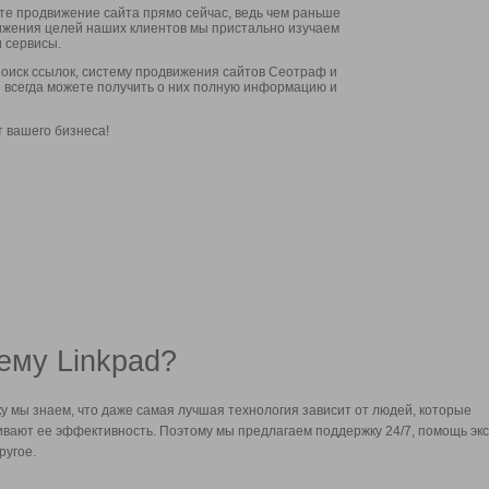
ите продвижение сайта прямо сейчас, ведь чем раньше
стижения целей наших клиентов мы пристально изучаем
 сервисы.
оиск ссылок, систему продвижения сайтов Сеотраф и
вы всегда можете получить о них полную информацию и
т вашего бизнеса!
ему Linkpad?
у мы знаем, что даже самая лучшая технология зависит от людей, которые
вают ее эффективность. Поэтому мы предлагаем поддержку 24/7, помощь экс
ругое.