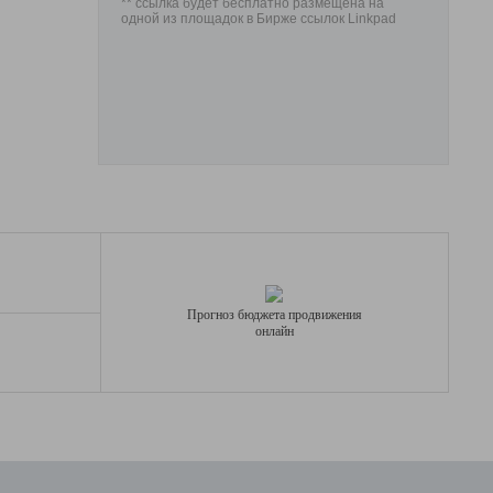
** ссылка будет бесплатно размещена на
одной из площадок в Бирже ссылок Linkpad
Прогноз бюджета продвижения
онлайн