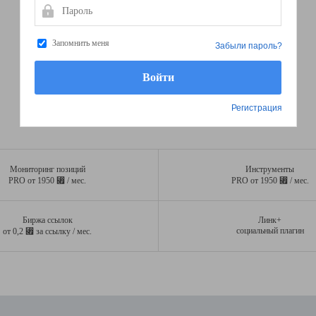
Пароль
Запомнить меня
Забыли пароль?
Регистрация
Мониторинг позиций
Инструменты
⃏
⃏
PRO от 1950
/ мес.
PRO от 1950
/ мес.
Биржа ссылок
Линк+
⃏
социальный плагин
от 0,2
за ссылку / мес.