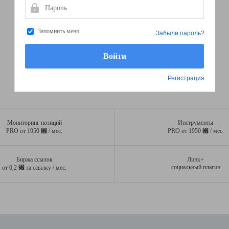
Пароль
Запомнить меня
Забыли пароль?
Регистрация
Мониторинг позиций
Инструменты
⃏
⃏
PRO от 1950
/ мес.
PRO от 1950
/ мес.
Биржа ссылок
Линк+
⃏
социальный плагин
от 0,2
за ссылку / мес.