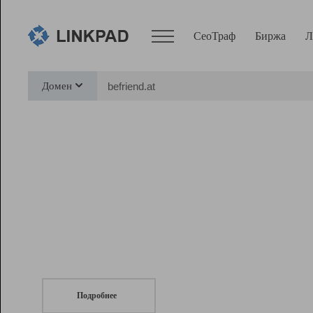
СеоТраф
Биржа
Л
Сервисы
Домен
СеоТраф
Монитор
Биржа
Pro
Линк+
СеоТраф
Запустите
продвижение сайта
c LinkPad.
Ресурсы
Вебмастер
Подробнее