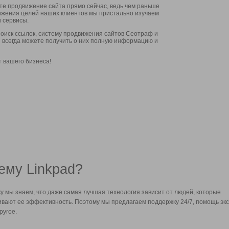
ите продвижение сайта прямо сейчас, ведь чем раньше
стижения целей наших клиентов мы пристально изучаем
 сервисы.
оиск ссылок, систему продвижения сайтов Сеотраф и
вы всегда можете получить о них полную информацию и
т вашего бизнеса!
ему Linkpad?
у мы знаем, что даже самая лучшая технология зависит от людей, которые
вают ее эффективность. Поэтому мы предлагаем поддержку 24/7, помощь экс
ругое.