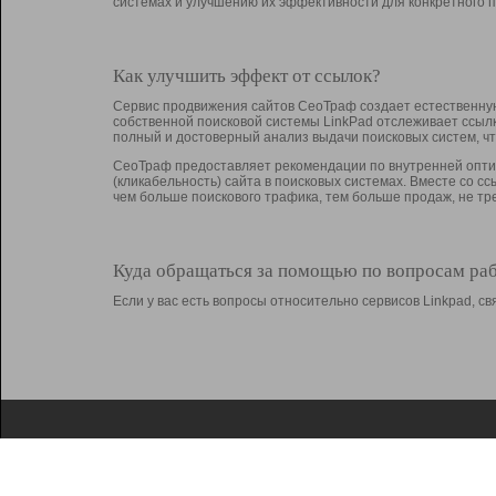
системах и улучшению их эффективности для конкретного п
Как улучшить эффект от ссылок?
Сервис продвижения сайтов СеоТраф создает естественную
собственной поисковой системы LinkPad отслеживает ссыл
полный и достоверный анализ выдачи поисковых систем, ч
СеоТраф предоставляет рекомендации по внутренней оптим
(кликабельность) сайта в поисковых системах. Вместе со с
чем больше поискового трафика, тем больше продаж, не 
Куда обращаться за помощью по вопросам ра
Если у вас есть вопросы относительно сервисов Linkpad, 
О Linkpad
Поддержка