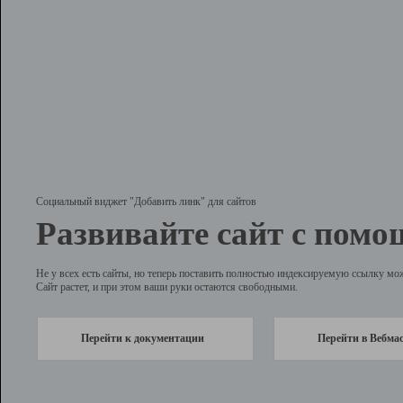
Социальный виджет "Добавить линк" для сайтов
Развивайте сайт с помо
Не у всех есть сайты, но теперь поставить полностью индексируемую ссылку мо
Сайт растет, и при этом ваши руки остаются свободными.
Перейти к документации
Перейти в Вебма