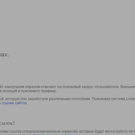
ах.
йт наилучшим образом отвечает на поисковый запрос пользователя. Внешние
и позиций и поискового трафика.
, которую они заработали различными способами. Поисковая система Linkpa
 ссылки сайтов
ссылок?
овку ссылок специализированным сервисам, которые будут вести работу по 