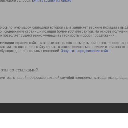
оискового запроса.
Купить ссылки на бирже
 ссылочную массу, благодаря которой сайт занимает верхние позиции в выд
ки, содержание страниц и позиции более 900 млн сайтов. На основе получе
то позволяет существенно уменьшить стоимость и сроки продвижения.
изации страниц сайта, которые позволяют повысить привлекательность конт
сылками это позволяет сайту занять высокие поисковые позиции в поисковых 
требующих дополнительных вложений.
Запустить продвижение сайта
боты со ссылками?
свяжитесь с нашей профессиональной службой поддержки, которая всегда рада
Ресурсы