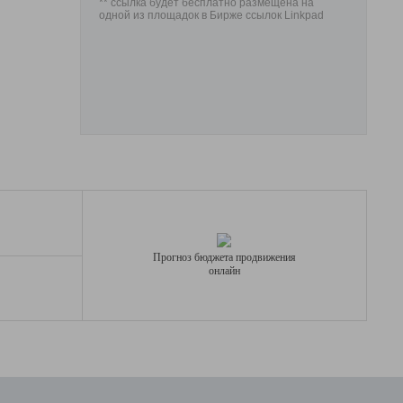
** ссылка будет бесплатно размещена на
одной из площадок в Бирже ссылок Linkpad
Прогноз бюджета продвижения
онлайн