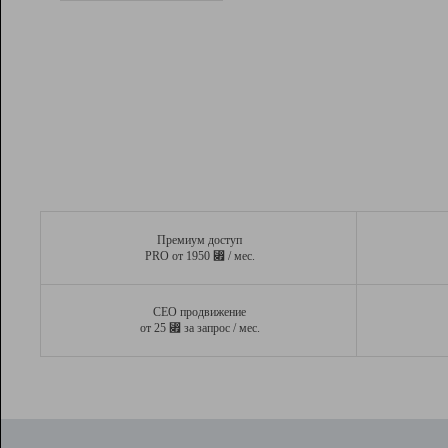
Рейтинг
Вывод и удержание в ТОП10 выдачи
поисковых систем
Инструменты
Разработчикам
Партнерская
программа
Помощь
Премиум доступ
⃏
PRO от 1950
/ мес.
СЕО продвижение
⃏
от 25
за запрос / мес.