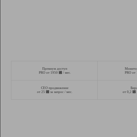
Премиум доступ
Монито
⃏
PRO от 1950
/ мес.
PRO от
СЕО продвижение
Бир
⃏
⃏
от 25
за запрос / мес.
от 0,2