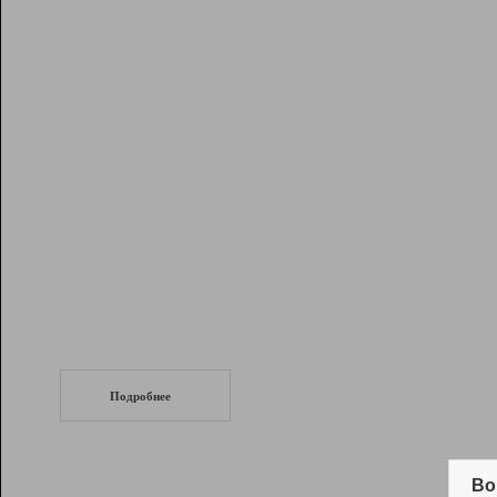
Рейтинг
Инструменты
Разработчикам
Партнерская
программа
Помощь
СеоТраф
Запустите
продвижение сайта
c LinkPad.
Подробнее
Вывод и удержание в ТОП10 выдачи
поисковых систем
Во