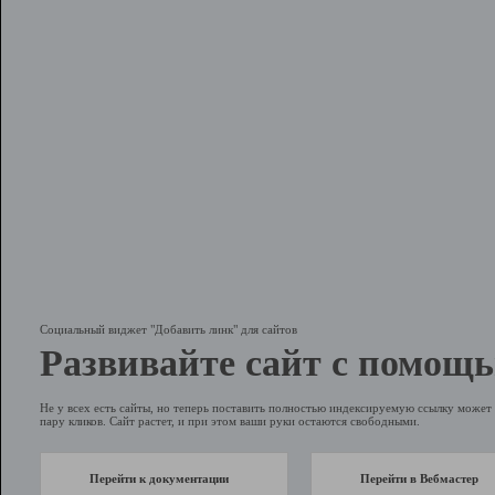
Социальный виджет "Добавить линк" для сайтов
Развивайте сайт с помощь
Не у всех есть сайты, но теперь поставить полностью индексируемую ссылку может 
пару кликов. Сайт растет, и при этом ваши руки остаются свободными.
Перейти к документации
Перейти в Вебмастер