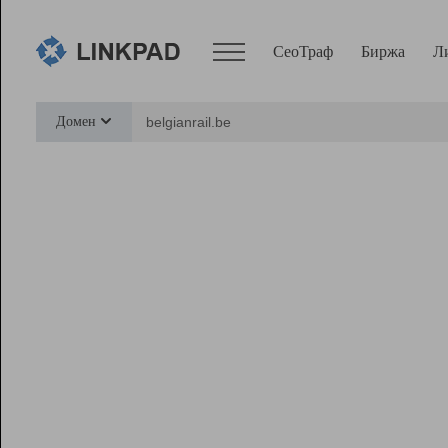
СеоТраф
Биржа
Л
Сервисы
Домен
СеоТраф
Монитор
Биржа
Pro
Линк+
Ресурсы
Вебмастер