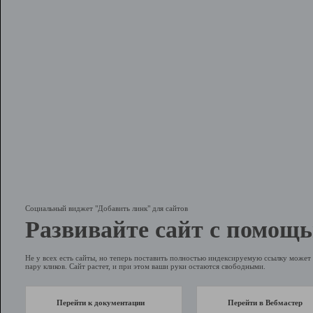
Социальный виджет "Добавить линк" для сайтов
Развивайте сайт с помощь
Не у всех есть сайты, но теперь поставить полностью индексируемую ссылку может 
пару кликов. Сайт растет, и при этом ваши руки остаются свободными.
Перейти к документации
Перейти в Вебмастер