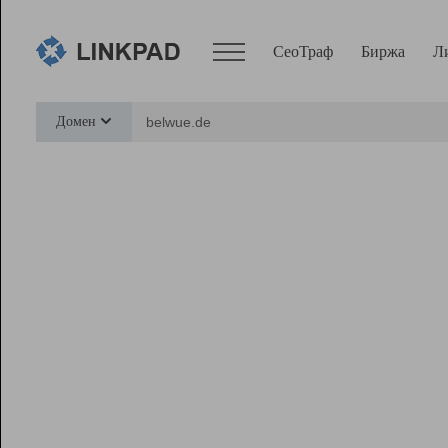
СеоТраф
Биржа
Л
Сервисы
Домен
СеоТраф
Монитор
Биржа
Pro
Линк+
Ресурсы
Вебмастер