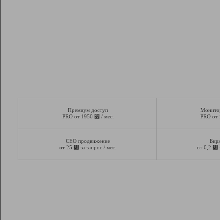
Премиум доступ
Монито
⃏
PRO от 1950
/ мес.
PRO от
СЕО продвижение
Бир
⃏
⃏
от 25
за запрос / мес.
от 0,2