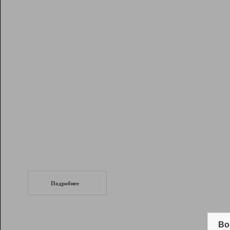
Рейтинг
Инструменты
Разработчикам
Партнерская
программа
Помощь
СеоТраф
Запустите
продвижение сайта
c LinkPad.
Подробнее
Вывод и удержание в ТОП10 выдачи
поисковых систем
Во