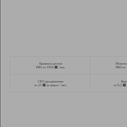
Премиум доступ
Монито
⃏
PRO от 1950
/ мес.
PRO от
СЕО продвижение
Бир
⃏
⃏
от 25
за запрос / мес.
от 0,2