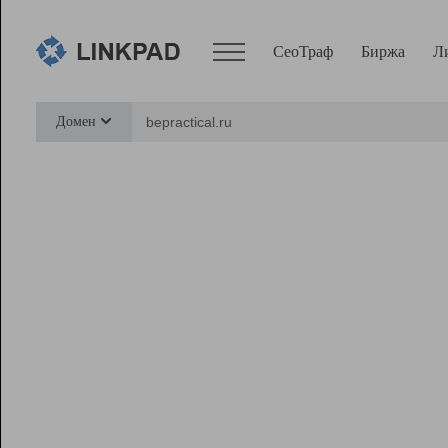
СеоТраф
Биржа
Л
Сервисы
Домен
СеоТраф
Монитор
Биржа
Pro
Линк+
Ресурсы
Вебмастер