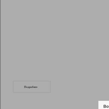
Рейтинг
Инструменты
Разработчикам
Партнерская
программа
Помощь
СеоТраф
Запустите
продвижение сайта
c LinkPad.
Подробнее
Вывод и удержание в ТОП10 выдачи
поисковых систем
Во