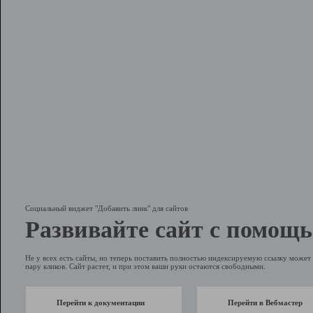
Социальный виджет "Добавить линк" для сайтов
Развивайте сайт с помощь
Не у всех есть сайты, но теперь поставить полностью индексируемую ссылку может 
пару кликов. Сайт растет, и при этом ваши руки остаются свободными.
Перейти к документации
Перейти в Вебмастер