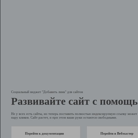
Социальный виджет "Добавить линк" для сайтов
Развивайте сайт с помощь
Не у всех есть сайты, но теперь поставить полностью индексируемую ссылку может 
пару кликов. Сайт растет, и при этом ваши руки остаются свободными.
Перейти к документации
Перейти в Вебмастер