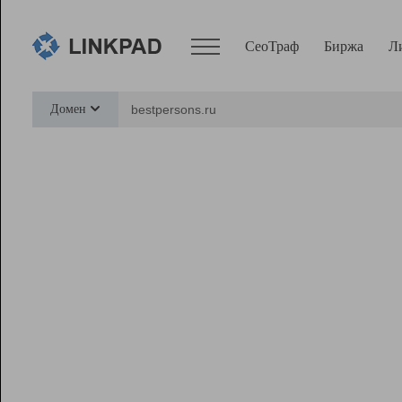
СеоТраф
Биржа
Л
Сервисы
Домен
СеоТраф
Монитор
Биржа
Pro
Линк+
Ресурсы
Вебмастер