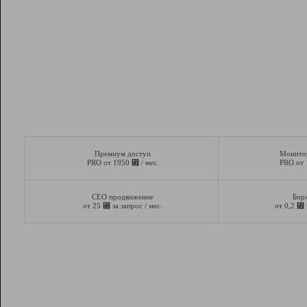
Премиум доступ
Монито
⃏
PRO от 1950
/ мес.
PRO от
СЕО продвижение
Бир
⃏
⃏
от 25
за запрос / мес.
от 0,2