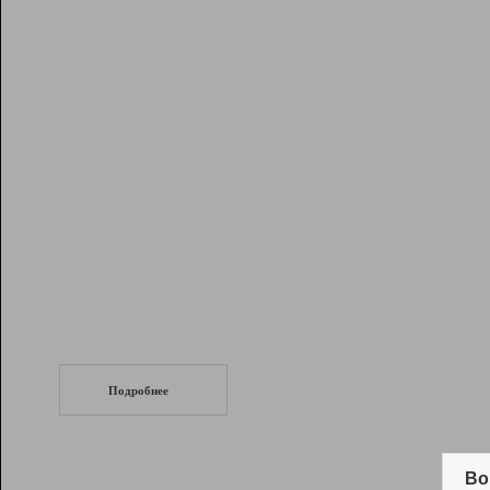
Рейтинг
Инструменты
Разработчикам
Партнерская
программа
Помощь
СеоТраф
Запустите
продвижение сайта
c LinkPad.
Подробнее
Вывод и удержание в ТОП10 выдачи
поисковых систем
Во