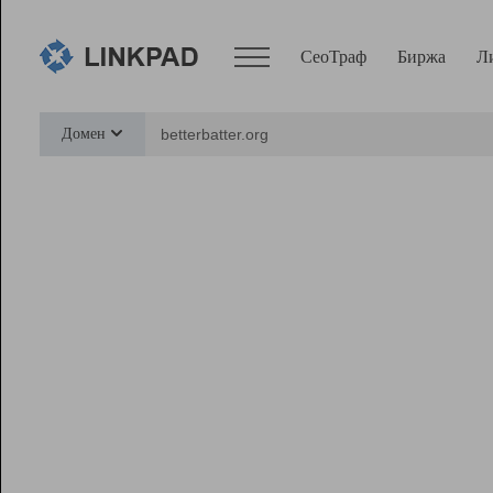
СеоТраф
Биржа
Л
Сервисы
Домен
СеоТраф
Монитор
Биржа
Pro
Линк+
Ресурсы
Вебмастер