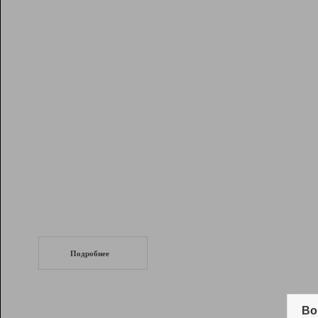
Рейтинг
Инструменты
Разработчикам
Партнерская
программа
Помощь
СеоТраф
Запустите
продвижение сайта
c LinkPad.
Подробнее
Вывод и удержание в ТОП10 выдачи
поисковых систем
Во