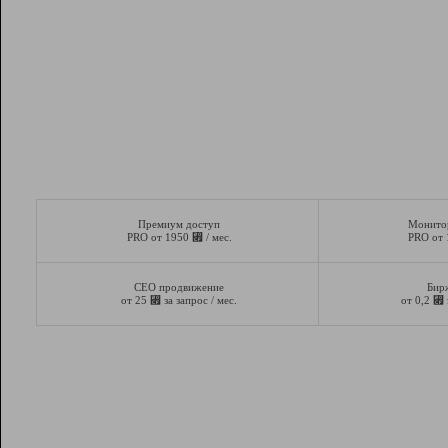
Премиум доступ
Монито
⃏
PRO от 1950
/ мес.
PRO от
СЕО продвижение
Бир
⃏
⃏
от 25
за запрос / мес.
от 0,2