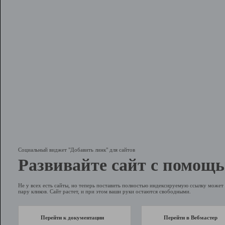
Социальный виджет "Добавить линк" для сайтов
Развивайте сайт с помощь
Не у всех есть сайты, но теперь поставить полностью индексируемую ссылку может 
пару кликов. Сайт растет, и при этом ваши руки остаются свободными.
Перейти к документации
Перейти в Вебмастер