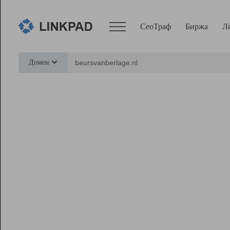
СеоТраф
Биржа
Л
Сервисы
Домен
СеоТраф
Монитор
Биржа
Pro
Линк+
Ресурсы
Вебмастер