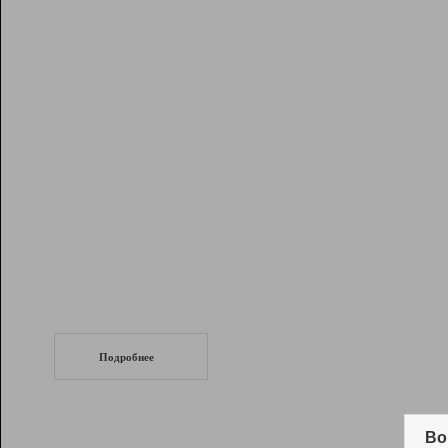
Рейтинг
Инструменты
Разработчикам
Партнерская
программа
Помощь
СеоТраф
Запустите
продвижение сайта
c LinkPad.
Подробнее
Вывод и удержание в ТОП10 выдачи
поисковых систем
Во