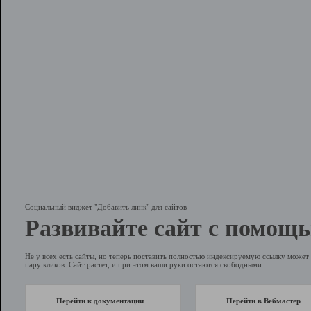
Социальный виджет "Добавить линк" для сайтов
Развивайте сайт с помощь
Не у всех есть сайты, но теперь поставить полностью индексируемую ссылку может 
пару кликов. Сайт растет, и при этом ваши руки остаются свободными.
Перейти к документации
Перейти в Вебмастер