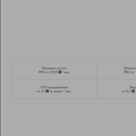
Премиум доступ
Монито
⃏
PRO от 1950
/ мес.
PRO от
СЕО продвижение
Бир
⃏
⃏
от 25
за запрос / мес.
от 0,2