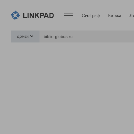
СеоТраф
Биржа
Л
Сервисы
Домен
СеоТраф
Монитор
Биржа
Pro
Линк+
Ресурсы
Вебмастер