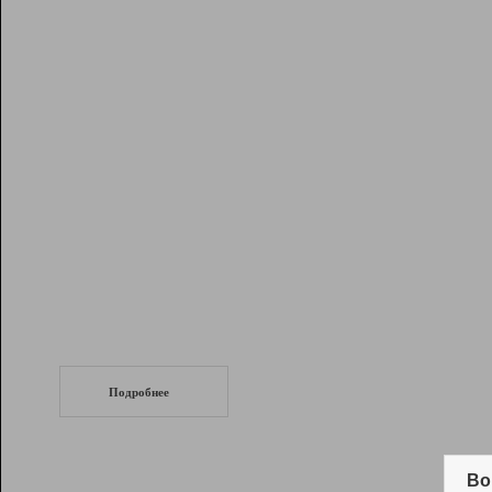
Рейтинг
Инструменты
Разработчикам
Партнерская
программа
Помощь
СеоТраф
Запустите
продвижение сайта
c LinkPad.
Подробнее
Вывод и удержание в ТОП10 выдачи
поисковых систем
Во