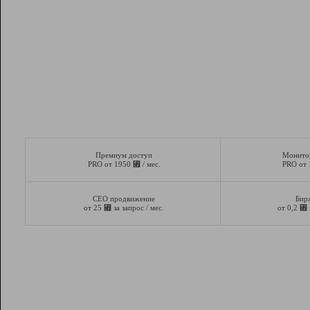
Премиум доступ
Монито
⃏
PRO от 1950
/ мес.
PRO от
СЕО продвижение
Бир
⃏
⃏
от 25
за запрос / мес.
от 0,2