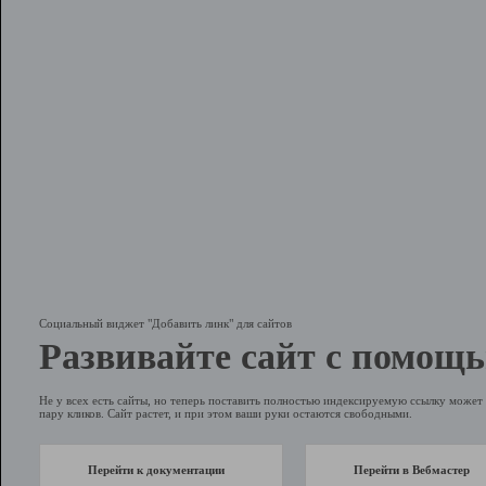
Социальный виджет "Добавить линк" для сайтов
Развивайте сайт с помощь
Не у всех есть сайты, но теперь поставить полностью индексируемую ссылку может 
пару кликов. Сайт растет, и при этом ваши руки остаются свободными.
Перейти к документации
Перейти в Вебмастер