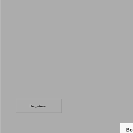
Рейтинг
Инструменты
Разработчикам
Партнерская
программа
Помощь
СеоТраф
Запустите
продвижение сайта
c LinkPad.
Подробнее
Вывод и удержание в ТОП10 выдачи
поисковых систем
Во