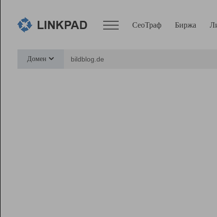
СеоТраф
Биржа
Л
Сервисы
Домен
СеоТраф
Монитор
Биржа
Pro
Линк+
Ресурсы
Вебмастер