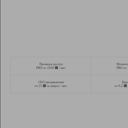
Премиум доступ
Монито
⃏
PRO от 1950
/ мес.
PRO от
СЕО продвижение
Бир
⃏
⃏
от 25
за запрос / мес.
от 0,2