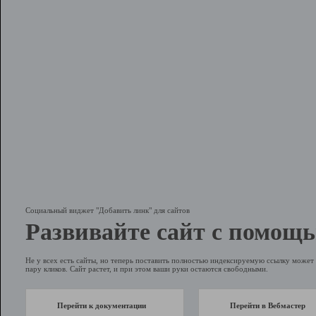
Социальный виджет "Добавить линк" для сайтов
Развивайте сайт с помощь
Не у всех есть сайты, но теперь поставить полностью индексируемую ссылку может 
пару кликов. Сайт растет, и при этом ваши руки остаются свободными.
Перейти к документации
Перейти в Вебмастер